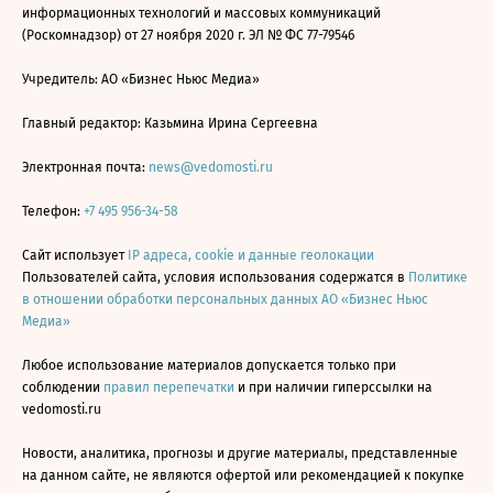
информационных технологий и массовых коммуникаций
(Роскомнадзор) от 27 ноября 2020 г. ЭЛ № ФС 77-79546
Учредитель: АО «Бизнес Ньюс Медиа»
Главный редактор: Казьмина Ирина Сергеевна
Электронная почта:
news@vedomosti.ru
Телефон:
+7 495 956-34-58
Сайт использует
IP адреса, cookie и данные геолокации
Пользователей сайта, условия использования содержатся в
Политике
в отношении обработки персональных данных АО «Бизнес Ньюс
Медиа»
Любое использование материалов допускается только при
соблюдении
правил перепечатки
и при наличии гиперссылки на
vedomosti.ru
Новости, аналитика, прогнозы и другие материалы, представленные
на данном сайте, не являются офертой или рекомендацией к покупке