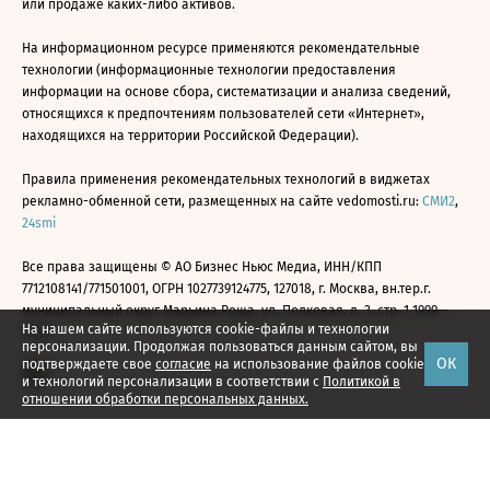
или продаже каких-либо активов.
На информационном ресурсе применяются рекомендательные
технологии (информационные технологии предоставления
информации на основе сбора, систематизации и анализа сведений,
относящихся к предпочтениям пользователей сети «Интернет»,
находящихся на территории Российской Федерации).
Правила применения рекомендательных технологий в виджетах
рекламно-обменной сети, размещенных на сайте vedomosti.ru:
СМИ2
,
24smi
Все права защищены © АО Бизнес Ньюс Медиа, ИНН/КПП
7712108141/771501001, ОГРН 1027739124775, 127018, г. Москва, вн.тер.г.
муниципальный округ Марьина Роща, ул. Полковая, д. 3, стр. 1 1999—
На нашем сайте используются cookie-файлы и технологии
2026
персонализации. Продолжая пользоваться данным сайтом, вы
ОК
подтверждаете свое
согласие
на использование файлов cookie
и технологий персонализации в соответствии с
Политикой в
отношении обработки персональных данных.