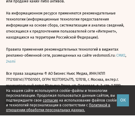
или продаже каких-либо активов.
На информационном ресурсе применяются рекомендательные
технологии (информационные технологии предоставления
информации на основе сбора, систематизации и анализа сведений,
относящихся к предпочтениям пользователей сети «Интернет»,
находящихся на территории Российской Федерации).
Правила применения рекомендательных технологий в виджетах
рекламно-обменной сети, размещенных на сайте vedomosti.ru:
СМИ2
,
24smi
Все права защищены © АО Бизнес Ньюс Медиа, ИНН/КПП
7712108141/771501001, ОГРН 1027739124775, 127018, г. Москва, вн.тер.г.
муниципальный округ Марьина Роща, ул. Полковая, д. 3, стр. 1 1999—
На нашем сайте используются cookie-файлы и технологии
2026
персонализации. Продолжая пользоваться данным сайтом, вы
ОК
подтверждаете свое
согласие
на использование файлов cookie
и технологий персонализации в соответствии с
Политикой в
отношении обработки персональных данных.