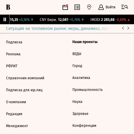
Войти
RGBI
115,35
+0,18%
↑
CNY Бирж.
12,081
+0,76%
↑
IMOEX
2 285,88
-0,69%
↓
Ситуация на топливном рынке: меры, динамика, прогнозы
Выб
Наши проекты
Подписка
ВЕДЫ
Реклама
Город
РФРИТ
Аналитика
Справочник компаний
Промышленность
Подписка для юр.лиц
Наука
О компании
Здоровье
Редакция
Конференции
Менеджмент