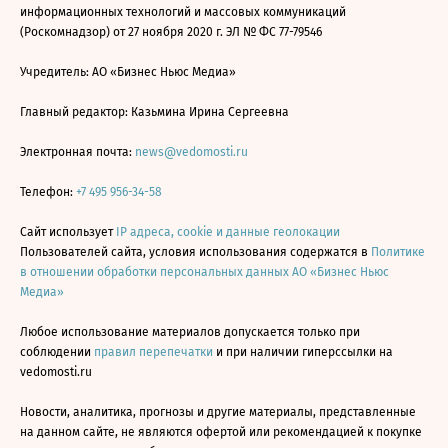
информационных технологий и массовых коммуникаций
(Роскомнадзор) от 27 ноября 2020 г. ЭЛ № ФС 77-79546
Учредитель: АО «Бизнес Ньюс Медиа»
Главный редактор: Казьмина Ирина Сергеевна
Электронная почта:
news@vedomosti.ru
Телефон:
+7 495 956-34-58
Сайт использует
IP адреса, cookie и данные геолокации
Пользователей сайта, условия использования содержатся в
Политике
в отношении обработки персональных данных АО «Бизнес Ньюс
Медиа»
Любое использование материалов допускается только при
соблюдении
правил перепечатки
и при наличии гиперссылки на
vedomosti.ru
Новости, аналитика, прогнозы и другие материалы, представленные
на данном сайте, не являются офертой или рекомендацией к покупке