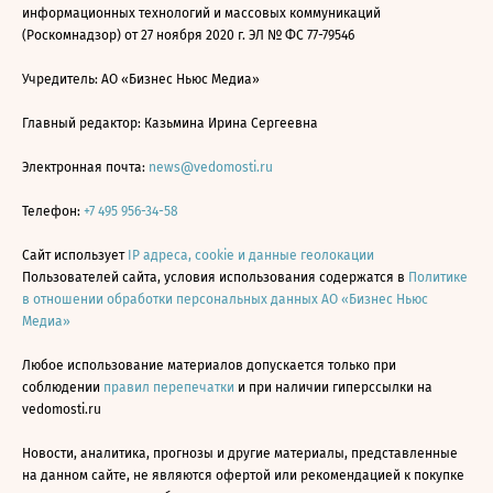
информационных технологий и массовых коммуникаций
(Роскомнадзор) от 27 ноября 2020 г. ЭЛ № ФС 77-79546
Учредитель: АО «Бизнес Ньюс Медиа»
Главный редактор: Казьмина Ирина Сергеевна
Электронная почта:
news@vedomosti.ru
Телефон:
+7 495 956-34-58
Сайт использует
IP адреса, cookie и данные геолокации
Пользователей сайта, условия использования содержатся в
Политике
в отношении обработки персональных данных АО «Бизнес Ньюс
Медиа»
Любое использование материалов допускается только при
соблюдении
правил перепечатки
и при наличии гиперссылки на
vedomosti.ru
Новости, аналитика, прогнозы и другие материалы, представленные
на данном сайте, не являются офертой или рекомендацией к покупке