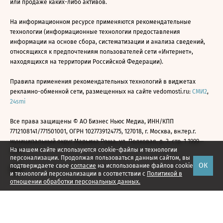
или продаже каких-либо активов.
На информационном ресурсе применяются рекомендательные
технологии (информационные технологии предоставления
информации на основе сбора, систематизации и анализа сведений,
относящихся к предпочтениям пользователей сети «Интернет»,
находящихся на территории Российской Федерации).
Правила применения рекомендательных технологий в виджетах
рекламно-обменной сети, размещенных на сайте vedomosti.ru:
СМИ2
,
24smi
Все права защищены © АО Бизнес Ньюс Медиа, ИНН/КПП
7712108141/771501001, ОГРН 1027739124775, 127018, г. Москва, вн.тер.г.
муниципальный округ Марьина Роща, ул. Полковая, д. 3, стр. 1 1999—
На нашем сайте используются cookie-файлы и технологии
2026
персонализации. Продолжая пользоваться данным сайтом, вы
ОК
подтверждаете свое
согласие
на использование файлов cookie
и технологий персонализации в соответствии с
Политикой в
отношении обработки персональных данных.