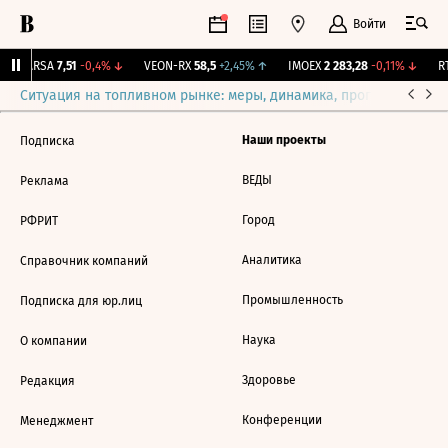
Войти
↑
ARSA
7,51
-0,4%
↓
VEON-RX
58,5
+2,45%
↑
IMOEX
2 283,28
-0,11%
↓
RT
Ситуация на топливном рынке: меры, динамика, прогнозы
Выб
Наши проекты
Подписка
ВЕДЫ
Реклама
Город
РФРИТ
Аналитика
Справочник компаний
Промышленность
Подписка для юр.лиц
Наука
О компании
Здоровье
Редакция
Конференции
Менеджмент