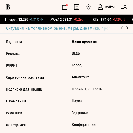
Войти
CNY Бирж.
12,239
+1,31%
↑
IMOEX
2 281,31
-0,2%
↓
RTSI
874,64
-1,12%
↓
R
Ситуация на топливном рынке: меры, динамика, прогнозы
Выб
Наши проекты
Подписка
ВЕДЫ
Реклама
Город
РФРИТ
Аналитика
Справочник компаний
Промышленность
Подписка для юр.лиц
Наука
О компании
Здоровье
Редакция
Конференции
Менеджмент