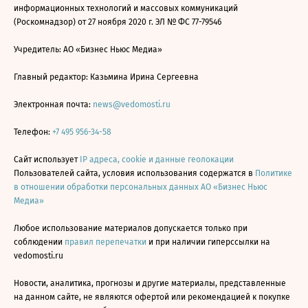
информационных технологий и массовых коммуникаций
(Роскомнадзор) от 27 ноября 2020 г. ЭЛ № ФС 77-79546
Учредитель: АО «Бизнес Ньюс Медиа»
Главный редактор: Казьмина Ирина Сергеевна
Электронная почта:
news@vedomosti.ru
Телефон:
+7 495 956-34-58
Сайт использует
IP адреса, cookie и данные геолокации
Пользователей сайта, условия использования содержатся в
Политике
в отношении обработки персональных данных АО «Бизнес Ньюс
Медиа»
Любое использование материалов допускается только при
соблюдении
правил перепечатки
и при наличии гиперссылки на
vedomosti.ru
Новости, аналитика, прогнозы и другие материалы, представленные
на данном сайте, не являются офертой или рекомендацией к покупке