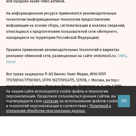
или продаже каких-либо активов.
На информационном ресурсе применяются рекомендательные
технологии (информационные технологии предоставления
информации на основе сбора, систематизации и анализа сведений,
относящихся к предпочтениям пользователей сети «Интернет»,
находящихся на территории Российской Федерации).
Правила применения рекомендательных технологий в виджетах
рекламно-обменной сети, размещенных на сайте vedomosti.ru:
СМИ2
,
24smi
Все права защищены © АО Бизнес Ньюс Медиа, ИНН/КПП
7712108141/771501001, ОГРН 1027739124775, 127018, г. Москва, вн.тер.г.
муниципальный округ Марьина Роща, ул. Полковая, д. 3, стр. 1 1999—
На нашем сайте используются cookie-файлы и технологии
2026
персонализации. Продолжая пользоваться данным сайтом, вы
ОК
подтверждаете свое
согласие
на использование файлов cookie
и технологий персонализации в соответствии с
Политикой в
отношении обработки персональных данных.