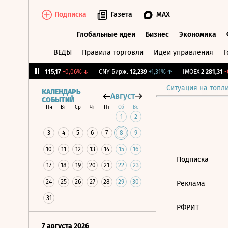
Подписка
Газета
MAX
Глобальные идеи
Бизнес
Экономика
ВЕДЫ
Правила торговли
Идеи управления
Г
Глобальные идеи
Бизнес
Экономик
,12%
↓
RGBI
115,17
-0,06%
↓
CNY Бирж.
12,239
+1,31%
↑
IMOEX
2 281,31
-0
Ситуация на топл
КАЛЕНДАРЬ
Август
СОБЫТИЙ
Пн
Вт
Ср
Чт
Пт
Сб
Вс
1
2
3
4
5
6
7
8
9
10
11
12
13
14
15
16
Подписка
17
18
19
20
21
22
23
24
25
26
27
28
29
30
Реклама
31
РФРИТ
7 августа 2026