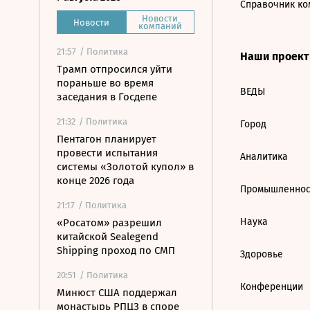
Справочник ко
Новости
Новости
компаний
21:57
/ Политика
Наши проек
Трамп отпросился уйти
пораньше во время
ВЕДЫ
заседания в Госдепе
21:32
/ Политика
Город
Пентагон планирует
провести испытания
Аналитика
системы «Золотой купол» в
конце 2026 года
Промышленнос
21:17
/ Политика
Наука
«Росатом» разрешил
китайской Sealegend
Shipping проход по СМП
Здоровье
20:51
/ Политика
Конференции
Минюст США поддержал
монастырь РПЦЗ в споре