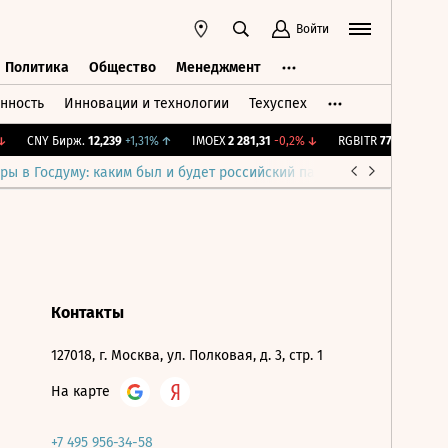
Войти
Политика
Общество
Менеджмент
нность
Инновации и технологии
Техуспех
ть
Политика
Общество
Менеджмент
CNY Бирж.
12,239
+1,31%
↑
IMOEX
2 281,31
-0,2%
↓
RGBITR
775,48
-0,03
ры в Госдуму: каким был и будет российский парламент
Война н
Контакты
127018, г. Москва, ул. Полковая, д. 3, стр. 1
На карте
+7 495 956-34-58