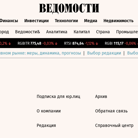
Финансы
Инвестиции
Технологии
Медиа
Недвижимость
ород
Ведомости&
Аналитика
Капитал
Страна
Промышле
а
Финансы
Инвестиции
Технологии
Медиа
Недвижимос
,2%
↓
RGBITR
775,48
-0,03%
↓
RTSI
874,64
-1,12%
↓
RGBI
115,17
-0,06%
↓
ивном рынке: меры, динамика, прогнозы
Выбор редакции
Выбо
Подписка для юр.лиц
Архив
О компании
Обратная связь
Редакция
Справочный центр