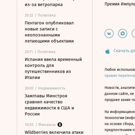
Премия Импул
из-за ветропарка
20:32
/ Политика
Пентагон опубликовал
новые записи с
неопознанными
летающими объектами
Скачать дл
20:11
/ Политика
Испания ввела временный
контроль для
Любое использов
путешественников из
правил перепеч
Италии
Новости, аналити
20:02
/ Недвижимость
данном сайте, не
Замглавы Минстроя
продаже каких-л
сравнил качество
недвижимости в США и
На информацион
России
технологии (инф
на основе сбора,
19:55
/ Финансы
предпочтениям п
Wildberries включила атаки