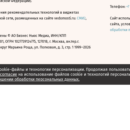
ийской Федерации).
Телефон:
+7
ния рекомендательных технологий в виджетах
й сети, размещенных на сайте vedomosti.ru:
СМИ2
,
Сайт испол
сайта, усл
обработки 
ены © АО Бизнес Ньюс Медиа, ИНН/КПП
01, ОГРН 1027739124775, 127018, г. Москва, вн.тер.г.
уг Марьина Роща, ул. Полковая, д. 3, стр. 1 1999—2026
ookie-файлы и технологии персонализации. Продолжая пользоват
согласие
на использование файлов cookie и технологий персонал
ошении обработки персональных данных.