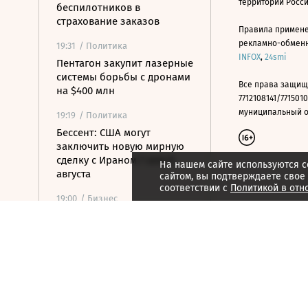
территории Росс
беспилотников в
страхование заказов
Правила примене
рекламно-обменно
19:31
/ Политика
INFOX
,
24smi
Пентагон закупит лазерные
системы борьбы с дронами
Все права защищ
на $400 млн
7712108141/7715010
муниципальный окр
19:19
/ Политика
Бессент: США могут
заключить новую мирную
сделку с Ираном 7 или 8
На нашем сайте используются c
августа
сайтом, вы подтверждаете свое
соответствии с
Политикой в отн
19:00
/ Бизнес
Аукцион по продаже
Рижского вокзала вновь не
состоялся
18:44
/ Политика
В Раде призвали Федорова
отправиться служить в ВСУ