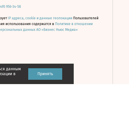
 495 956-34-58
ьзует
IP адреса, cookie и данные геолокации
Пользователей
овия использования содержатся в
Политике в отношении
персональных данных АО «Бизнес Ньюс Медиа»
ься данным
Принять
изации в