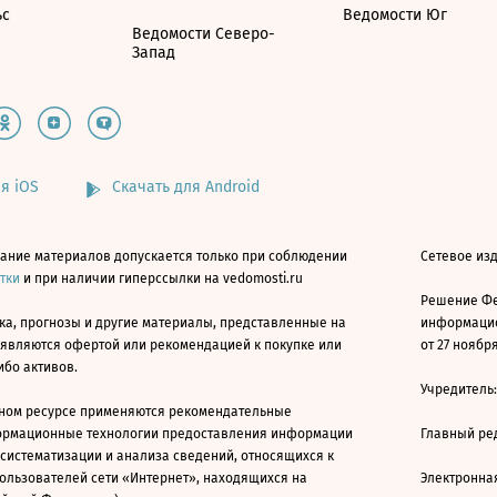
ьс
Ведомости Юг
Ведомости Северо-
Запад
я iOS
Скачать для Android
ание материалов допускается только при соблюдении
Сетевое изд
атки
и при наличии гиперссылки на vedomosti.ru
Решение Фе
ка, прогнозы и другие материалы, представленные на
информацио
 являются офертой или рекомендацией к покупке или
от 27 ноября
ибо активов.
Учредитель
ном ресурсе применяются рекомендательные
ормационные технологии предоставления информации
Главный ре
 систематизации и анализа сведений, относящихся к
ользователей сети «Интернет», находящихся на
Электронна