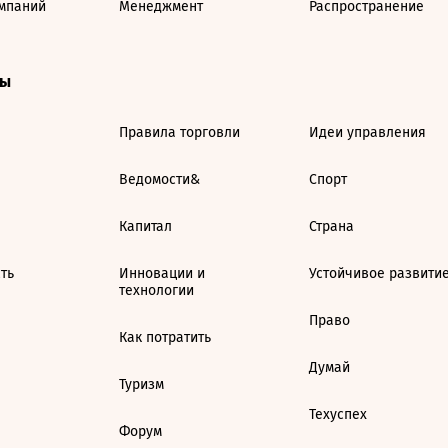
мпаний
Менеджмент
Распространение
ты
Правила торговли
Идеи управления
Ведомости&
Спорт
Капитал
Страна
ть
Инновации и
Устойчивое развити
технологии
Право
Как потратить
Думай
Туризм
Техуспех
Форум