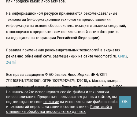
или продаже каких-либо активов.
На информационном ресурсе применяются рекомендательные
технологии (информационные технологии предоставления
информации на основе сбора, систематизации и анализа сведений,
относящихся к предпочтениям пользователей сети «Интернет»,
находящихся на территории Российской Федерации).
Правила применения рекомендательных технологий в виджетах
рекламно-обменной сети, размещенных на сайте vedomosti.ru:
СМИ2
,
24smi
Все права защищены © АО Бизнес Ньюс Медиа, ИНН/КПП
7712108141/771501001, ОГРН 1027739124775, 127018, г. Москва, вн.тер.г.
муниципальный округ Марьина Роща, ул. Полковая, д. 3, стр. 1 1999—
На нашем сайте используются cookie-файлы и технологии
2026
персонализации. Продолжая пользоваться данным сайтом, вы
ОК
подтверждаете свое
согласие
на использование файлов cookie
и технологий персонализации в соответствии с
Политикой в
отношении обработки персональных данных.