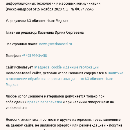
информационных технологий и массовых коммуникаций
(Роскомнадзор) от 27 ноября 2020 г. ЭЛ № ФС 77-79546
Учредитель: АО «Бизнес Ньюс Медиа»
Главный редактор: Казьмина Ирина Сергеевна
Электронная почта:
news@vedomosti.ru
Телефон:
+7 495 956-34-58
Сайт использует
IP адреса, cookie и данные геолокации
Пользователей сайта, условия использования содержатся в
Политике
в отношении обработки персональных данных АО «Бизнес Ньюс
Медиа»
Любое использование материалов допускается только при
соблюдении
правил перепечатки
и при наличии гиперссылки на
vedomosti.ru
Новости, аналитика, прогнозы и другие материалы, представленные
на данном сайте, не являются офертой или рекомендацией к покупке