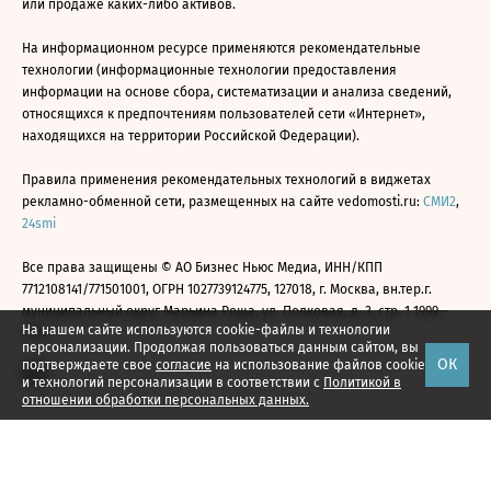
или продаже каких-либо активов.
На информационном ресурсе применяются рекомендательные
технологии (информационные технологии предоставления
информации на основе сбора, систематизации и анализа сведений,
относящихся к предпочтениям пользователей сети «Интернет»,
находящихся на территории Российской Федерации).
Правила применения рекомендательных технологий в виджетах
рекламно-обменной сети, размещенных на сайте vedomosti.ru:
СМИ2
,
24smi
Все права защищены © АО Бизнес Ньюс Медиа, ИНН/КПП
7712108141/771501001, ОГРН 1027739124775, 127018, г. Москва, вн.тер.г.
муниципальный округ Марьина Роща, ул. Полковая, д. 3, стр. 1 1999—
На нашем сайте используются cookie-файлы и технологии
2026
персонализации. Продолжая пользоваться данным сайтом, вы
ОК
подтверждаете свое
согласие
на использование файлов cookie
и технологий персонализации в соответствии с
Политикой в
отношении обработки персональных данных.