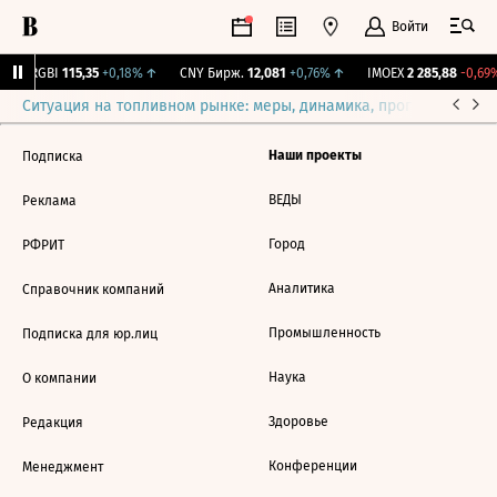
Войти
↓
RGBI
115,35
+0,18%
↑
CNY Бирж.
12,081
+0,76%
↑
IMOEX
2 285,88
-0,69%
Ситуация на топливном рынке: меры, динамика, прогнозы
Выб
Наши проекты
Подписка
ВЕДЫ
Реклама
Город
РФРИТ
Аналитика
Справочник компаний
Промышленность
Подписка для юр.лиц
Наука
О компании
Здоровье
Редакция
Конференции
Менеджмент