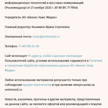
информационных технологий и массовых коммуникаций
(Роскомнадзор) от 27 ноября 2020 г. ЭЛ № ФС 77-79546
Учредитель: АО «Бизнес Ньюс Медиа»
Главный редактор: Казьмина Ирина Сергеевна
Электронная почта:
news@vedomosti.ru
Телефон:
+7 495 956-34-58
Сайт использует
IP адреса, cookie и данные геолокации
Пользователей сайта, условия использования содержатся в
Политике
в отношении обработки персональных данных АО «Бизнес Ньюс
Медиа»
Любое использование материалов допускается только при
соблюдении
правил перепечатки
и при наличии гиперссылки на
vedomosti.ru
Новости, аналитика, прогнозы и другие материалы, представленные
на данном сайте, не являются офертой или рекомендацией к покупке