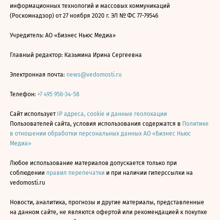
информационных технологий и массовых коммуникаций
(Роскомнадзор) от 27 ноября 2020 г. ЭЛ № ФС 77-79546
Учредитель: АО «Бизнес Ньюс Медиа»
Главный редактор: Казьмина Ирина Сергеевна
Электронная почта:
news@vedomosti.ru
Телефон:
+7 495 956-34-58
Сайт использует
IP адреса, cookie и данные геолокации
Пользователей сайта, условия использования содержатся в
Политике
в отношении обработки персональных данных АО «Бизнес Ньюс
Медиа»
Любое использование материалов допускается только при
соблюдении
правил перепечатки
и при наличии гиперссылки на
vedomosti.ru
Новости, аналитика, прогнозы и другие материалы, представленные
на данном сайте, не являются офертой или рекомендацией к покупке