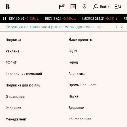
Войти
OKEY
40,49
-0,93%
↓
BRZL
1 424
-0,56%
↓
IMOEX
2 281,31
-0,2%
↓
RT
Ситуация на топливном рынке: меры, динамика, прогнозы
Выб
Наши проекты
Подписка
ВЕДЫ
Реклама
Город
РФРИТ
Аналитика
Справочник компаний
Промышленность
Подписка для юр.лиц
Наука
О компании
Здоровье
Редакция
Конференции
Менеджмент