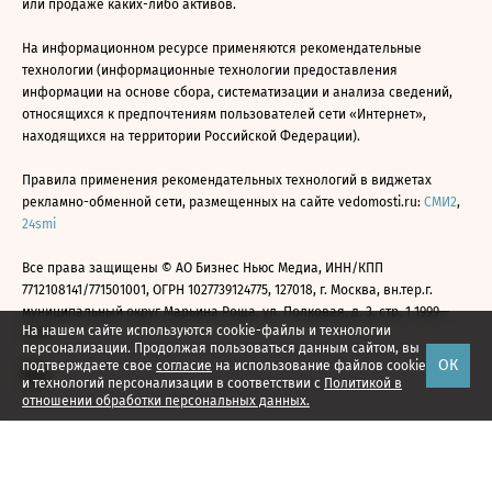
или продаже каких-либо активов.
На информационном ресурсе применяются рекомендательные
технологии (информационные технологии предоставления
информации на основе сбора, систематизации и анализа сведений,
относящихся к предпочтениям пользователей сети «Интернет»,
находящихся на территории Российской Федерации).
Правила применения рекомендательных технологий в виджетах
рекламно-обменной сети, размещенных на сайте vedomosti.ru:
СМИ2
,
24smi
Все права защищены © АО Бизнес Ньюс Медиа, ИНН/КПП
7712108141/771501001, ОГРН 1027739124775, 127018, г. Москва, вн.тер.г.
муниципальный округ Марьина Роща, ул. Полковая, д. 3, стр. 1 1999—
На нашем сайте используются cookie-файлы и технологии
2026
персонализации. Продолжая пользоваться данным сайтом, вы
ОК
подтверждаете свое
согласие
на использование файлов cookie
и технологий персонализации в соответствии с
Политикой в
отношении обработки персональных данных.