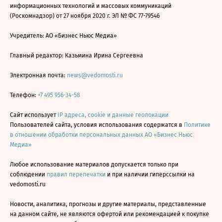
информационных технологий и массовых коммуникаций
(Роскомнадзор) от 27 ноября 2020 г. ЭЛ № ФС 77-79546
Учредитель: АО «Бизнес Ньюс Медиа»
Главный редактор: Казьмина Ирина Сергеевна
Электронная почта:
news@vedomosti.ru
Телефон:
+7 495 956-34-58
Сайт использует
IP адреса, cookie и данные геолокации
Пользователей сайта, условия использования содержатся в
Политике
в отношении обработки персональных данных АО «Бизнес Ньюс
Медиа»
Любое использование материалов допускается только при
соблюдении
правил перепечатки
и при наличии гиперссылки на
vedomosti.ru
Новости, аналитика, прогнозы и другие материалы, представленные
на данном сайте, не являются офертой или рекомендацией к покупке