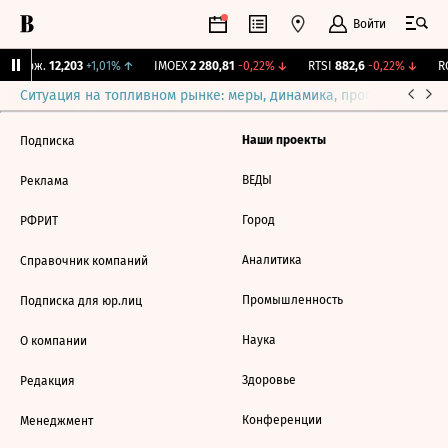
Войти
Y Бирж.
12,203
+1,01%
↑
IMOEX
2 280,81
-0,22%
↓
RTSI
882,6
-0,22%
↓
RG
Ситуация на топливном рынке: меры, динамика, прогнозы
Выб
Наши проекты
Подписка
ВЕДЫ
Реклама
Город
РФРИТ
Аналитика
Справочник компаний
Промышленность
Подписка для юр.лиц
Наука
О компании
Здоровье
Редакция
Конференции
Менеджмент