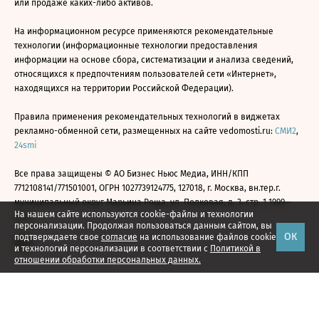
или продаже каких-либо активов.
На информационном ресурсе применяются рекомендательные
технологии (информационные технологии предоставления
информации на основе сбора, систематизации и анализа сведений,
относящихся к предпочтениям пользователей сети «Интернет»,
находящихся на территории Российской Федерации).
Правила применения рекомендательных технологий в виджетах
рекламно-обменной сети, размещенных на сайте vedomosti.ru:
СМИ2
,
24smi
Все права защищены © АО Бизнес Ньюс Медиа, ИНН/КПП
7712108141/771501001, ОГРН 1027739124775, 127018, г. Москва, вн.тер.г.
муниципальный округ Марьина Роща, ул. Полковая, д. 3, стр. 1 1999—
На нашем сайте используются cookie-файлы и технологии
2026
персонализации. Продолжая пользоваться данным сайтом, вы
ОК
подтверждаете свое
согласие
на использование файлов cookie
и технологий персонализации в соответствии с
Политикой в
отношении обработки персональных данных.