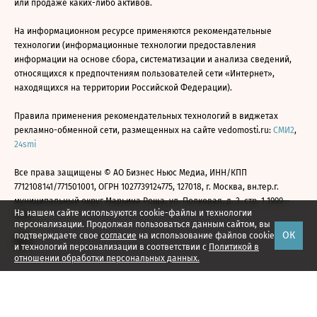
или продаже каких-либо активов.
На информационном ресурсе применяются рекомендательные
технологии (информационные технологии предоставления
информации на основе сбора, систематизации и анализа сведений,
относящихся к предпочтениям пользователей сети «Интернет»,
находящихся на территории Российской Федерации).
Правила применения рекомендательных технологий в виджетах
рекламно-обменной сети, размещенных на сайте vedomosti.ru:
СМИ2
,
24smi
Все права защищены © АО Бизнес Ньюс Медиа, ИНН/КПП
7712108141/771501001, ОГРН 1027739124775, 127018, г. Москва, вн.тер.г.
муниципальный округ Марьина Роща, ул. Полковая, д. 3, стр. 1 1999—
На нашем сайте используются cookie-файлы и технологии
2026
персонализации. Продолжая пользоваться данным сайтом, вы
ОК
подтверждаете свое
согласие
на использование файлов cookie
и технологий персонализации в соответствии с
Политикой в
отношении обработки персональных данных.