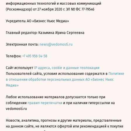
информационных технологий и массовых коммуникаций
(Роскомнадзор) от 27 ноября 2020 г. ЭЛ № ФС 77-79546
Учредитель: АО «Бизнес Ньюс Медиа»
Главный редактор: Казьмина Ирина Сергеевна
Электронная почта:
news@vedomosti.ru
Телефон:
+7 495 956-34-58
Сайт использует
IP адреса, cookie и данные геолокации
Пользователей сайта, условия использования содержатся в
Политике
в отношении обработки персональных данных АО «Бизнес Ньюс
Медиа»
Любое использование материалов допускается только при
соблюдении
правил перепечатки
и при наличии гиперссылки на
vedomosti.ru
Новости, аналитика, прогнозы и другие материалы, представленные
на данном сайте, не являются офертой или рекомендацией к покупке