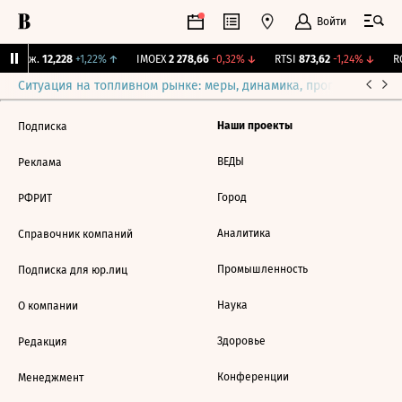
Войти
Y Бирж.
12,228
+1,22%
↑
IMOEX
2 278,66
-0,32%
↓
RTSI
873,62
-1,24%
↓
RG
Ситуация на топливном рынке: меры, динамика, прогнозы
Выб
Наши проекты
Подписка
ВЕДЫ
Реклама
Город
РФРИТ
Аналитика
Справочник компаний
Промышленность
Подписка для юр.лиц
Наука
О компании
Здоровье
Редакция
Конференции
Менеджмент