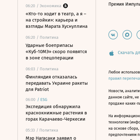
Премия Импул
06:20
/ Экономика
«Кто-то ходит в театр, а я –
на стройки»: карьера и
взгляды Марата Хуснуллина
06:20
/ Политика
Ударные боеприпасы
«Куб-10МЭ» скоро появятся
Скачать дл
в зоне спецоперации
06:03
/ Политика
Любое использов
Финляндия отказалась
правил перепеч
передавать Украине ракеты
для Patriot
Новости, аналити
данном сайте, не
06:00
/
ESG
продаже каких-л
Экспедиция обнаружила
краснокнижные растения в
На информацион
горах Карачаево-Черкесии
технологии (инф
на основе сбора,
05:33
/ Политика
предпочтениям п
Мэр Нагасаки заявил о