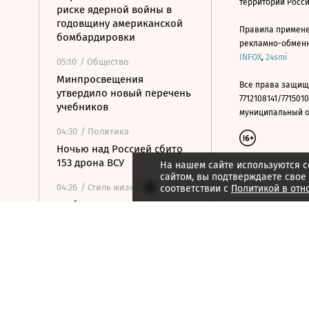
территории Росс
риске ядерной войны в
годовщину американской
Правила примене
бомбардировки
рекламно-обменно
INFOX
,
24smi
05:10
/ Общество
Минпросвещения
Все права защищ
утвердило новый перечень
7712108141/7715010
учебников
муниципальный окр
04:30
/ Политика
Ночью над Россией сбито
153 дрона ВСУ
На нашем сайте используются c
сайтом, вы подтверждаете свое
04:26
/ Стиль жизни
соответствии с
Политикой в отн
На бис: последние
концерты культовых групп
04:25
/ Общество
Смертельный трюк: как
Элиша Отис сделал лифт
безопасным