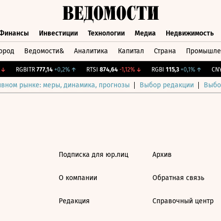
Финансы
Инвестиции
Технологии
Медиа
Недвижимость
ород
Ведомости&
Аналитика
Капитал
Страна
Промышле
а
Финансы
Инвестиции
Технологии
Медиа
Недвижимос
↓
RGBITR
777,14
+0,2%
↑
RTSI
874,64
-1,12%
↓
RGBI
115,3
+0,1%
↑
CNY 
ивном рынке: меры, динамика, прогнозы
Выбор редакции
Выбо
Подписка для юр.лиц
Архив
О компании
Обратная связь
Редакция
Справочный центр