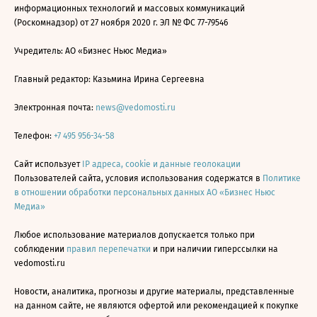
информационных технологий и массовых коммуникаций
(Роскомнадзор) от 27 ноября 2020 г. ЭЛ № ФС 77-79546
Учредитель: АО «Бизнес Ньюс Медиа»
Главный редактор: Казьмина Ирина Сергеевна
Электронная почта:
news@vedomosti.ru
Телефон:
+7 495 956-34-58
Сайт использует
IP адреса, cookie и данные геолокации
Пользователей сайта, условия использования содержатся в
Политике
в отношении обработки персональных данных АО «Бизнес Ньюс
Медиа»
Любое использование материалов допускается только при
соблюдении
правил перепечатки
и при наличии гиперссылки на
vedomosti.ru
Новости, аналитика, прогнозы и другие материалы, представленные
на данном сайте, не являются офертой или рекомендацией к покупке