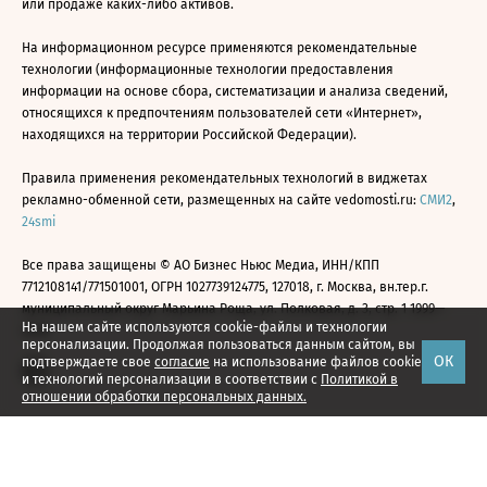
или продаже каких-либо активов.
На информационном ресурсе применяются рекомендательные
технологии (информационные технологии предоставления
информации на основе сбора, систематизации и анализа сведений,
относящихся к предпочтениям пользователей сети «Интернет»,
находящихся на территории Российской Федерации).
Правила применения рекомендательных технологий в виджетах
рекламно-обменной сети, размещенных на сайте vedomosti.ru:
СМИ2
,
24smi
Все права защищены © АО Бизнес Ньюс Медиа, ИНН/КПП
7712108141/771501001, ОГРН 1027739124775, 127018, г. Москва, вн.тер.г.
муниципальный округ Марьина Роща, ул. Полковая, д. 3, стр. 1 1999—
На нашем сайте используются cookie-файлы и технологии
2026
персонализации. Продолжая пользоваться данным сайтом, вы
ОК
подтверждаете свое
согласие
на использование файлов cookie
и технологий персонализации в соответствии с
Политикой в
отношении обработки персональных данных.