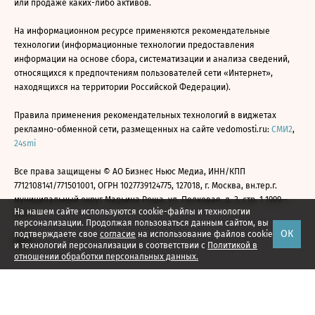
или продаже каких-либо активов.
На информационном ресурсе применяются рекомендательные
технологии (информационные технологии предоставления
информации на основе сбора, систематизации и анализа сведений,
относящихся к предпочтениям пользователей сети «Интернет»,
находящихся на территории Российской Федерации).
Правила применения рекомендательных технологий в виджетах
рекламно-обменной сети, размещенных на сайте vedomosti.ru:
СМИ2
,
24smi
Все права защищены © АО Бизнес Ньюс Медиа, ИНН/КПП
7712108141/771501001, ОГРН 1027739124775, 127018, г. Москва, вн.тер.г.
муниципальный округ Марьина Роща, ул. Полковая, д. 3, стр. 1 1999—
На нашем сайте используются cookie-файлы и технологии
2026
персонализации. Продолжая пользоваться данным сайтом, вы
ОК
подтверждаете свое
согласие
на использование файлов cookie
и технологий персонализации в соответствии с
Политикой в
отношении обработки персональных данных.