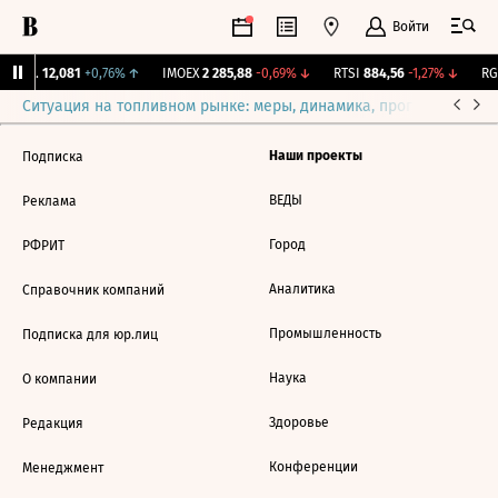
Войти
Бирж.
12,081
+0,76%
↑
IMOEX
2 285,88
-0,69%
↓
RTSI
884,56
-1,27%
↓
RGB
Ситуация на топливном рынке: меры, динамика, прогнозы
Выб
Наши проекты
Подписка
ВЕДЫ
Реклама
Город
РФРИТ
Аналитика
Справочник компаний
Промышленность
Подписка для юр.лиц
Наука
О компании
Здоровье
Редакция
Конференции
Менеджмент