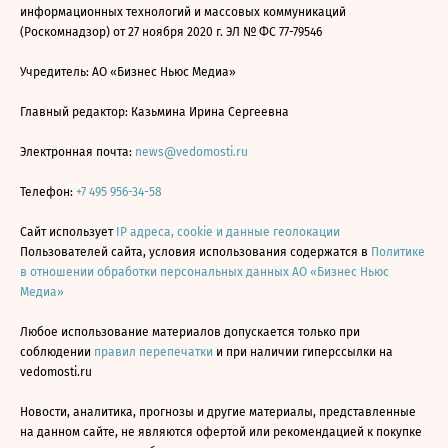
информационных технологий и массовых коммуникаций
(Роскомнадзор) от 27 ноября 2020 г. ЭЛ № ФС 77-79546
Учредитель: АО «Бизнес Ньюс Медиа»
Главный редактор: Казьмина Ирина Сергеевна
Электронная почта:
news@vedomosti.ru
Телефон:
+7 495 956-34-58
Сайт использует
IP адреса, cookie и данные геолокации
Пользователей сайта, условия использования содержатся в
Политике
в отношении обработки персональных данных АО «Бизнес Ньюс
Медиа»
Любое использование материалов допускается только при
соблюдении
правил перепечатки
и при наличии гиперссылки на
vedomosti.ru
Новости, аналитика, прогнозы и другие материалы, представленные
на данном сайте, не являются офертой или рекомендацией к покупке