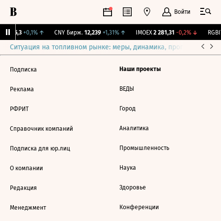
Войти
BI
115,3
+0,1%
↑
CNY Бирж.
12,239
+1,31%
↑
IMOEX
2 281,31
-0,2%
↓
RGBI
Ситуация на топливном рынке: меры, динамика, прогнозы
Выб
Наши проекты
Подписка
ВЕДЫ
Реклама
Город
РФРИТ
Аналитика
Справочник компаний
Промышленность
Подписка для юр.лиц
Наука
О компании
Здоровье
Редакция
Конференции
Менеджмент