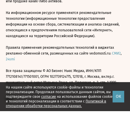
или продаже каких-либо активов.
На информационном ресурсе применяются рекомендательные
технологии (информационные технологии предоставления
информации на основе сбора, систематизации и анализа сведений,
относящихся к предпочтениям пользователей сети «Интернет»,
находящихся на территории Российской Федерации).
Правила применения рекомендательных технологий в виджетах
рекламно-обменной сети, размещенных на сайте vedomosti.ru:
СМИ2
,
24smi
Все права защищены © АО Бизнес Ньюс Медиа, ИНН/КПП
7712108141/771501001, ОГРН 1027739124775, 127018, г. Москва, вн.тер.г.
муниципальный округ Марьина Роща, ул. Полковая, д. 3, стр. 1 1999—
На нашем сайте используются cookie-файлы и технологии
2026
персонализации. Продолжая пользоваться данным сайтом, вы
ОК
подтверждаете свое
согласие
на использование файлов cookie
и технологий персонализации в соответствии с
Политикой в
отношении обработки персональных данных.