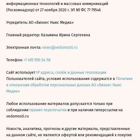
информационных технологий и массовых коммуникаций
(Роскомнадзор) от 27 ноября 2020 г. ЭЛ № ФС 77-79546
Учредитель: АО «Бизнес Ньюс Медиа»
Главный редактор: Казьмина Ирина Сергеевна
Электронная почта:
news@vedomosti.ru
Телефон:
+7 495 956-34-58
Сайт использует
IP адреса, cookie и данные геолокации
Пользователей сайта, условия использования содержатся в
Политике
в отношении обработки персональных данных АО «Бизнес Ньюс
Медиа»
Любое использование материалов допускается только при
соблюдении
правил перепечатки
и при наличии гиперссылки на
vedomosti.ru
Новости, аналитика, прогнозы и другие материалы, представленные
на данном сайте, не являются офертой или рекомендацией к покупке