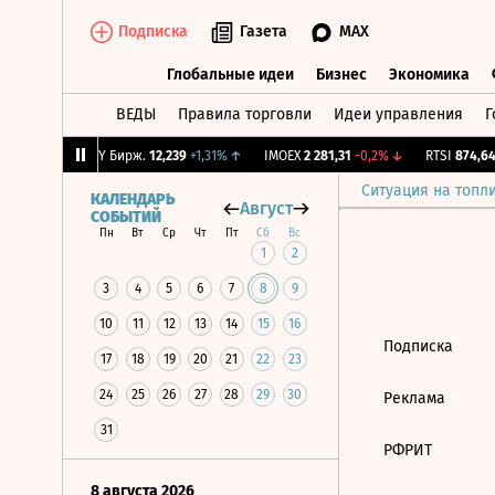
Подписка
Газета
MAX
Глобальные идеи
Бизнес
Экономика
ВЕДЫ
Правила торговли
Идеи управления
Г
Глобальные идеи
Бизнес
Экономик
+2,5%
↑
CNY Бирж.
12,239
+1,31%
↑
IMOEX
2 281,31
-0,2%
↓
RTSI
874,64
Ситуация на топл
КАЛЕНДАРЬ
Август
СОБЫТИЙ
Пн
Вт
Ср
Чт
Пт
Сб
Вс
1
2
3
4
5
6
7
8
9
10
11
12
13
14
15
16
Подписка
17
18
19
20
21
22
23
24
25
26
27
28
29
30
Реклама
31
РФРИТ
8 августа 2026