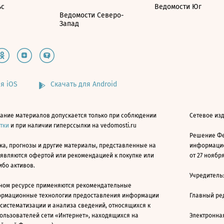
ьс
Ведомости Юг
Ведомости Северо-
Запад
я iOS
Скачать для Android
ание материалов допускается только при соблюдении
Сетевое изд
атки
и при наличии гиперссылки на vedomosti.ru
Решение Фе
ка, прогнозы и другие материалы, представленные на
информацио
 являются офертой или рекомендацией к покупке или
от 27 ноября
ибо активов.
Учредитель
ном ресурсе применяются рекомендательные
ормационные технологии предоставления информации
Главный ре
 систематизации и анализа сведений, относящихся к
ользователей сети «Интернет», находящихся на
Электронна