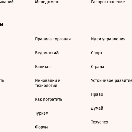
мпаний
Менеджмент
Распространение
ты
Правила торговли
Идеи управления
Ведомости&
Спорт
Капитал
Страна
ть
Инновации и
Устойчивое развити
технологии
Право
Как потратить
Думай
Туризм
Техуспех
Форум