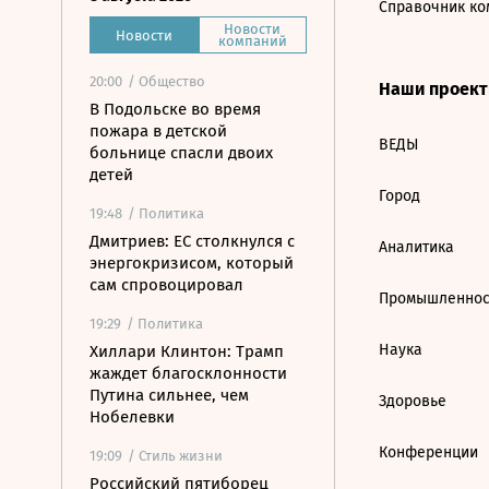
Справочник ко
Новости
Новости
компаний
20:00
/ Общество
Наши проек
В Подольске во время
пожара в детской
ВЕДЫ
больнице спасли двоих
детей
Город
19:48
/ Политика
Дмитриев: ЕС столкнулся с
Аналитика
энергокризисом, который
сам спровоцировал
Промышленнос
19:29
/ Политика
Наука
Хиллари Клинтон: Трамп
жаждет благосклонности
Путина сильнее, чем
Здоровье
Нобелевки
Конференции
19:09
/ Стиль жизни
Российский пятиборец