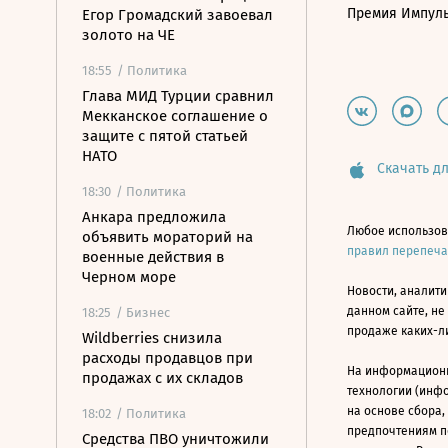
Премия Импул
Егор Громадский завоевал
золото на ЧЕ
18:55
/ Политика
Глава МИД Турции сравнил
Мекканское соглашение о
защите с пятой статьей
НАТО
Скачать дл
18:30
/ Политика
Анкара предложила
Любое использов
объявить мораторий на
правил перепеч
военные действия в
Черном море
Новости, аналити
данном сайте, не
18:25
/ Бизнес
продаже каких-л
Wildberries снизила
расходы продавцов при
На информацион
продажах с их складов
технологии (инф
на основе сбора,
18:02
/ Политика
предпочтениям п
Средства ПВО уничтожили