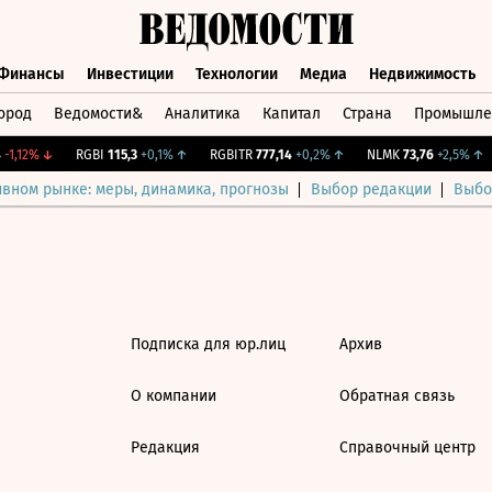
Финансы
Инвестиции
Технологии
Медиа
Недвижимость
ород
Ведомости&
Аналитика
Капитал
Страна
Промышле
а
Финансы
Инвестиции
Технологии
Медиа
Недвижимос
-1,12%
↓
RGBI
115,3
+0,1%
↑
RGBITR
777,14
+0,2%
↑
NLMK
73,76
+2,5%
↑
ивном рынке: меры, динамика, прогнозы
Выбор редакции
Выбо
Подписка для юр.лиц
Архив
О компании
Обратная связь
Редакция
Справочный центр