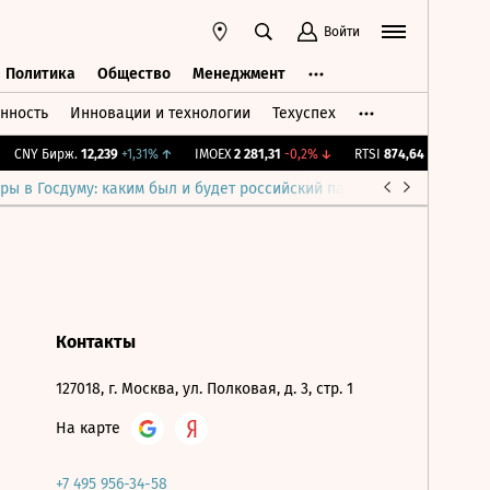
Войти
Политика
Общество
Менеджмент
нность
Инновации и технологии
Техуспех
ть
Политика
Общество
Менеджмент
CNY Бирж.
12,239
+1,31%
↑
IMOEX
2 281,31
-0,2%
↓
RTSI
874,64
-1,12%
↓
ры в Госдуму: каким был и будет российский парламент
Война н
Контакты
127018, г. Москва, ул. Полковая, д. 3, стр. 1
На карте
+7 495 956-34-58