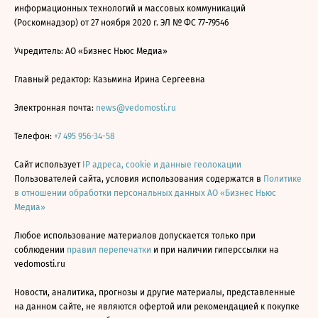
информационных технологий и массовых коммуникаций
(Роскомнадзор) от 27 ноября 2020 г. ЭЛ № ФС 77-79546
Учредитель: АО «Бизнес Ньюс Медиа»
Главный редактор: Казьмина Ирина Сергеевна
Электронная почта:
news@vedomosti.ru
Телефон:
+7 495 956-34-58
Сайт использует
IP адреса, cookie и данные геолокации
Пользователей сайта, условия использования содержатся в
Политике
в отношении обработки персональных данных АО «Бизнес Ньюс
Медиа»
Любое использование материалов допускается только при
соблюдении
правил перепечатки
и при наличии гиперссылки на
vedomosti.ru
Новости, аналитика, прогнозы и другие материалы, представленные
на данном сайте, не являются офертой или рекомендацией к покупке