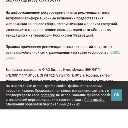
или продаже каких-либо активов.
На информационном ресурсе применяются рекомендательные
технологии (информационные технологии предоставления
информации на основе сбора, систематизации и анализа сведений,
относящихся к предпочтениям пользователей сети «Интернет»,
находящихся на территории Российской Федерации).
Правила применения рекомендательных технологий в виджетах
рекламно-обменной сети, размещенных на сайте vedomosti.ru:
СМИ2
,
24smi
Все права защищены © АО Бизнес Ньюс Медиа, ИНН/КПП
7712108141/771501001, ОГРН 1027739124775, 127018, г. Москва, вн.тер.г.
муниципальный округ Марьина Роща, ул. Полковая, д. 3, стр. 1 1999—
На нашем сайте используются cookie-файлы и технологии
2026
персонализации. Продолжая пользоваться данным сайтом, вы
ОК
подтверждаете свое
согласие
на использование файлов cookie
и технологий персонализации в соответствии с
Политикой в
отношении обработки персональных данных.