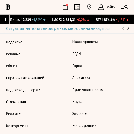
Войти
CNY Бирж.
12,239
+1,31%
↑
IMOEX
2 281,31
-0,2%
↓
RTSI
874,64
-1,12%
↓
Ситуация на топливном рынке: меры, динамика, прогнозы
Выб
Наши проекты
Подписка
ВЕДЫ
Реклама
Город
РФРИТ
Аналитика
Справочник компаний
Промышленность
Подписка для юр.лиц
Наука
О компании
Здоровье
Редакция
Конференции
Менеджмент