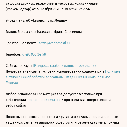
информационных технологий и массовых коммуникаций
(Роскомнадзор) от 27 ноября 2020 г. ЭЛ № ФС 77-79546
Учредитель: АО «Бизнес Ньюс Медиа»
Главный редактор: Казьмина Ирина Сергеевна
Электронная почта:
news@vedomosti.ru
Телефон:
+7 495 956-34-58
Сайт использует
IP адреса, cookie и данные геолокации
Пользователей сайта, условия использования содержатся в
Политике
в отношении обработки персональных данных АО «Бизнес Ньюс
Медиа»
Любое использование материалов допускается только при
соблюдении
правил перепечатки
и при наличии гиперссылки на
vedomosti.ru
Новости, аналитика, прогнозы и другие материалы, представленные
на данном сайте, не являются офертой или рекомендацией к покупке