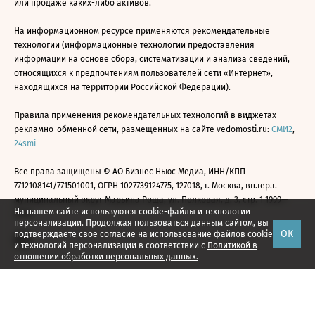
или продаже каких-либо активов.
На информационном ресурсе применяются рекомендательные
технологии (информационные технологии предоставления
информации на основе сбора, систематизации и анализа сведений,
относящихся к предпочтениям пользователей сети «Интернет»,
находящихся на территории Российской Федерации).
Правила применения рекомендательных технологий в виджетах
рекламно-обменной сети, размещенных на сайте vedomosti.ru:
СМИ2
,
24smi
Все права защищены © АО Бизнес Ньюс Медиа, ИНН/КПП
7712108141/771501001, ОГРН 1027739124775, 127018, г. Москва, вн.тер.г.
муниципальный округ Марьина Роща, ул. Полковая, д. 3, стр. 1 1999—
На нашем сайте используются cookie-файлы и технологии
2026
персонализации. Продолжая пользоваться данным сайтом, вы
ОК
подтверждаете свое
согласие
на использование файлов cookie
и технологий персонализации в соответствии с
Политикой в
отношении обработки персональных данных.