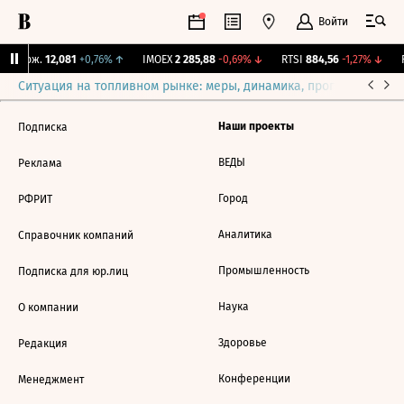
Войти
Y Бирж.
12,081
+0,76%
↑
IMOEX
2 285,88
-0,69%
↓
RTSI
884,56
-1,27%
↓
R
Ситуация на топливном рынке: меры, динамика, прогнозы
Выб
Наши проекты
Подписка
ВЕДЫ
Реклама
Город
РФРИТ
Аналитика
Справочник компаний
Промышленность
Подписка для юр.лиц
Наука
О компании
Здоровье
Редакция
Конференции
Менеджмент