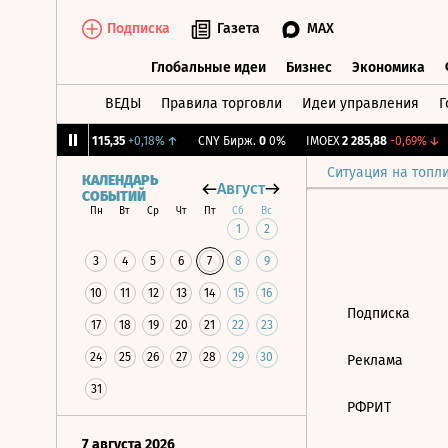
Подписка
Газета
MAX
Глобальные идеи
Бизнес
Экономика
ВЕДЫ
Правила торговли
Идеи управления
Г
Глобальные идеи
Бизнес
Экономик
1,27%
↓
RGBI
115,35
+0,18%
↑
CNY Бирж.
0
0%
IMOEX
2 285,88
-0,69%
↓
Ситуация на топл
КАЛЕНДАРЬ
Август
СОБЫТИЙ
Пн
Вт
Ср
Чт
Пт
Сб
Вс
1
2
3
4
5
6
7
8
9
10
11
12
13
14
15
16
Подписка
17
18
19
20
21
22
23
24
25
26
27
28
29
30
Реклама
31
РФРИТ
7 августа 2026