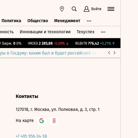
Войти
Политика
Общество
Менеджмент
нность
Инновации и технологии
Техуспех
ть
Политика
Общество
Менеджмент
 Бирж.
0
0%
IMOEX
2 285,88
-0,69%
↓
RGBITR
776,42
+0,21%
↑
RTSI
884,5
ры в Госдуму: каким был и будет российский парламент
Война н
Контакты
127018, г. Москва, ул. Полковая, д. 3, стр. 1
На карте
+7 495 956-34-58