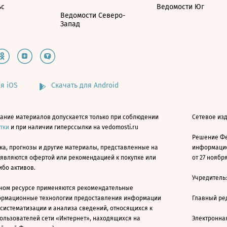
ьс
Ведомости Юг
Ведомости Северо-
Запад
я iOS
Скачать для Android
ание материалов допускается только при соблюдении
Сетевое изд
атки
и при наличии гиперссылки на vedomosti.ru
Решение Фе
ка, прогнозы и другие материалы, представленные на
информацио
 являются офертой или рекомендацией к покупке или
от 27 ноября
ибо активов.
Учредитель
ном ресурсе применяются рекомендательные
ормационные технологии предоставления информации
Главный ре
 систематизации и анализа сведений, относящихся к
ользователей сети «Интернет», находящихся на
Электронна