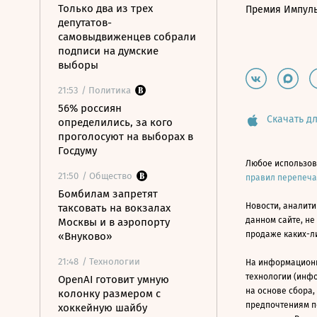
Только два из трех
Премия Импул
депутатов-
самовыдвиженцев собрали
подписи на думские
выборы
21:53
/ Политика
56% россиян
Скачать дл
определились, за кого
проголосуют на выборах в
Госдуму
Любое использов
21:50
/ Общество
правил перепеч
Бомбилам запретят
Новости, аналити
таксовать на вокзалах
данном сайте, не
Москвы и в аэропорту
продаже каких-л
«Внуково»
21:48
/ Технологии
На информацион
технологии (инф
OpenAI готовит умную
на основе сбора,
колонку размером с
предпочтениям п
хоккейную шайбу