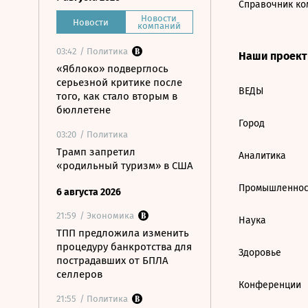
Справочник ко
Новости
Новости
компаний
03:42
/ Политика
Наши проек
«Яблоко» подверглось
серьезной критике после
ВЕДЫ
того, как стало вторым в
бюллетене
Город
03:20
/ Политика
Трамп запретил
Аналитика
«родильный туризм» в США
Промышленнос
6 августа 2026
21:59
/ Экономика
Наука
ТПП предложила изменить
процедуру банкротства для
Здоровье
пострадавших от БПЛА
селлеров
Конференции
21:55
/ Политика