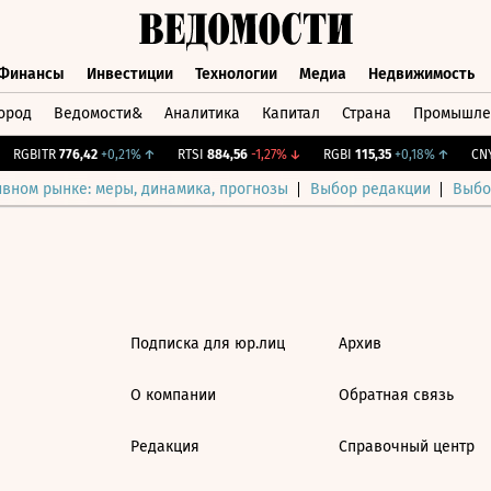
Финансы
Инвестиции
Технологии
Медиа
Недвижимость
ород
Ведомости&
Аналитика
Капитал
Страна
Промышле
а
Финансы
Инвестиции
Технологии
Медиа
Недвижимос
RGBITR
776,42
+0,21%
↑
RTSI
884,56
-1,27%
↓
RGBI
115,35
+0,18%
↑
CNY
ивном рынке: меры, динамика, прогнозы
Выбор редакции
Выбо
Подписка для юр.лиц
Архив
О компании
Обратная связь
Редакция
Справочный центр