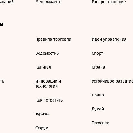
мпаний
Менеджмент
Распространение
ты
Правила торговли
Идеи управления
Ведомости&
Спорт
Капитал
Страна
ть
Инновации и
Устойчивое развити
технологии
Право
Как потратить
Думай
Туризм
Техуспех
Форум