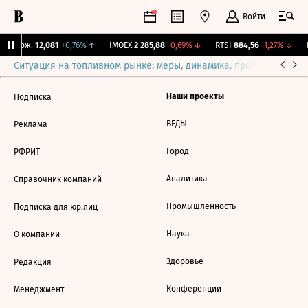
Войти
Y Бирж.
12,081
+0,76%
↑
IMOEX
2 285,88
-0,69%
↓
RTSI
884,56
-1,27%
↓
R
Ситуация на топливном рынке: меры, динамика, прогнозы
Выб
Наши проекты
Подписка
ВЕДЫ
Реклама
Город
РФРИТ
Аналитика
Справочник компаний
Промышленность
Подписка для юр.лиц
Наука
О компании
Здоровье
Редакция
Конференции
Менеджмент