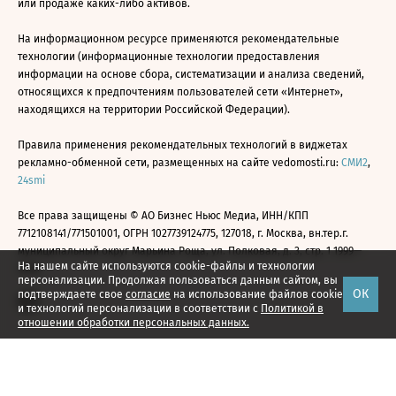
или продаже каких-либо активов.
На информационном ресурсе применяются рекомендательные
технологии (информационные технологии предоставления
информации на основе сбора, систематизации и анализа сведений,
относящихся к предпочтениям пользователей сети «Интернет»,
находящихся на территории Российской Федерации).
Правила применения рекомендательных технологий в виджетах
рекламно-обменной сети, размещенных на сайте vedomosti.ru:
СМИ2
,
24smi
Все права защищены © АО Бизнес Ньюс Медиа, ИНН/КПП
7712108141/771501001, ОГРН 1027739124775, 127018, г. Москва, вн.тер.г.
муниципальный округ Марьина Роща, ул. Полковая, д. 3, стр. 1 1999—
На нашем сайте используются cookie-файлы и технологии
2026
персонализации. Продолжая пользоваться данным сайтом, вы
ОК
подтверждаете свое
согласие
на использование файлов cookie
и технологий персонализации в соответствии с
Политикой в
отношении обработки персональных данных.