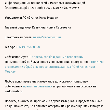
информационных технологий и массовых коммуникаций
(Роскомнадзор) от 27 ноября 2020 г. ЭЛ № ФС 77-79546
Учредитель: АО «Бизнес Ньюс Медиа»
Главный редактор: Казьмина Ирина Сергеевна
Электронная почта:
news@vedomosti.ru
Телефон:
+7 495 956-34-58
Сайт использует
IP адреса, cookie и данные геолокации
Пользователей сайта, условия использования содержатся в
Политике
в отношении обработки персональных данных АО «Бизнес Ньюс
Медиа»
Любое использование материалов допускается только при
соблюдении
правил перепечатки
и при наличии гиперссылки на
vedomosti.ru
Новости, аналитика, прогнозы и другие материалы, представленные
на данном сайте, не являются офертой или рекомендацией к покупке