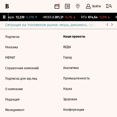
Войти
CNY Бирж.
12,239
+1,31%
↑
IMOEX
2 281,31
-0,2%
↓
RTSI
874,64
-1,12%
↓
R
Ситуация на топливном рынке: меры, динамика, прогнозы
Выб
Наши проекты
Подписка
ВЕДЫ
Реклама
Город
РФРИТ
Аналитика
Справочник компаний
Промышленность
Подписка для юр.лиц
Наука
О компании
Здоровье
Редакция
Конференции
Менеджмент