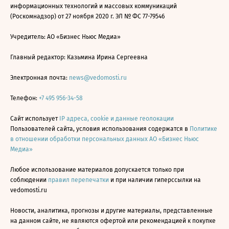
информационных технологий и массовых коммуникаций
(Роскомнадзор) от 27 ноября 2020 г. ЭЛ № ФС 77-79546
Учредитель: АО «Бизнес Ньюс Медиа»
Главный редактор: Казьмина Ирина Сергеевна
Электронная почта:
news@vedomosti.ru
Телефон:
+7 495 956-34-58
Сайт использует
IP адреса, cookie и данные геолокации
Пользователей сайта, условия использования содержатся в
Политике
в отношении обработки персональных данных АО «Бизнес Ньюс
Медиа»
Любое использование материалов допускается только при
соблюдении
правил перепечатки
и при наличии гиперссылки на
vedomosti.ru
Новости, аналитика, прогнозы и другие материалы, представленные
на данном сайте, не являются офертой или рекомендацией к покупке