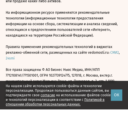
или продаже каких-либо активов.
На информационном ресурсе применяются рекомендательные
технологии (информационные технологии предоставления
информации на основе сбора, систематизации и анализа сведений,
относящихся к предпочтениям пользователей сети «Интернет»,
находящихся на территории Российской Федерации).
Правила применения рекомендательных технологий в виджетах
рекламно-обменной сети, размещенных на сайте vedomosti.ru:
СМИ2
,
24smi
Все права защищены © АО Бизнес Ньюс Медиа, ИНН/КПП
7712108141/771501001, ОГРН 1027739124775, 127018, г. Москва, вн.тер.г.
муниципальный округ Марьина Роща, ул. Полковая, д. 3, стр. 1 1999—
На нашем сайте используются cookie-файлы и технологии
2026
персонализации. Продолжая пользоваться данным сайтом, вы
ОК
подтверждаете свое
согласие
на использование файлов cookie
и технологий персонализации в соответствии с
Политикой в
отношении обработки персональных данных.