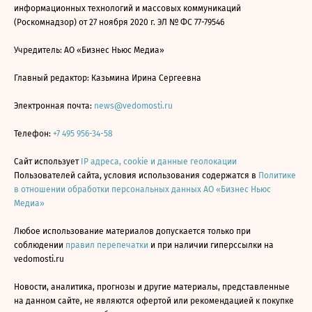
информационных технологий и массовых коммуникаций
(Роскомнадзор) от 27 ноября 2020 г. ЭЛ № ФС 77-79546
Учредитель: АО «Бизнес Ньюс Медиа»
Главный редактор: Казьмина Ирина Сергеевна
Электронная почта:
news@vedomosti.ru
Телефон:
+7 495 956-34-58
Сайт использует
IP адреса, cookie и данные геолокации
Пользователей сайта, условия использования содержатся в
Политике
в отношении обработки персональных данных АО «Бизнес Ньюс
Медиа»
Любое использование материалов допускается только при
соблюдении
правил перепечатки
и при наличии гиперссылки на
vedomosti.ru
Новости, аналитика, прогнозы и другие материалы, представленные
на данном сайте, не являются офертой или рекомендацией к покупке