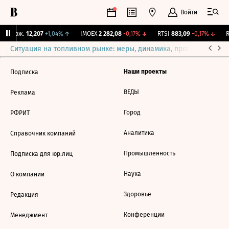
Войти
Y Бирж.
12,207
+1,04%
↑
IMOEX
2 282,08
-0,17%
↓
RTSI
883,09
-0,17%
↓
R
Ситуация на топливном рынке: меры, динамика, прогнозы
Выб
Наши проекты
Подписка
ВЕДЫ
Реклама
Город
РФРИТ
Аналитика
Справочник компаний
Промышленность
Подписка для юр.лиц
Наука
О компании
Здоровье
Редакция
Конференции
Менеджмент