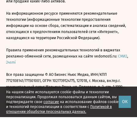
или продаже каких-либо активов.
На информационном ресурсе применяются рекомендательные
технологии (информационные технологии предоставления
информации на основе сбора, систематизации и анализа сведений,
относящихся к предпочтениям пользователей сети «Интернет»,
находящихся на территории Российской Федерации).
Правила применения рекомендательных технологий в виджетах
рекламно-обменной сети, размещенных на сайте vedomosti.ru:
СМИ2
,
24smi
Все права защищены © АО Бизнес Ньюс Медиа, ИНН/КПП
7712108141/771501001, ОГРН 1027739124775, 127018, г. Москва, вн.тер.г.
муниципальный округ Марьина Роща, ул. Полковая, д. 3, стр. 1 1999—
На нашем сайте используются cookie-файлы и технологии
2026
персонализации. Продолжая пользоваться данным сайтом, вы
ОК
подтверждаете свое
согласие
на использование файлов cookie
и технологий персонализации в соответствии с
Политикой в
отношении обработки персональных данных.