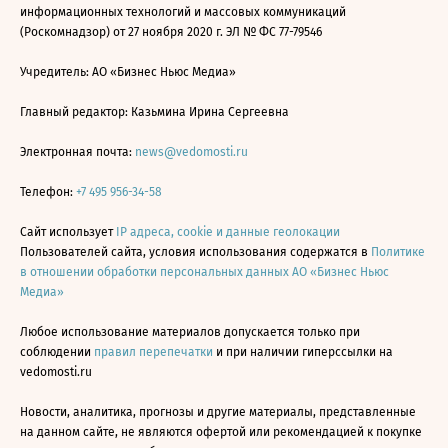
информационных технологий и массовых коммуникаций
(Роскомнадзор) от 27 ноября 2020 г. ЭЛ № ФС 77-79546
Учредитель: АО «Бизнес Ньюс Медиа»
Главный редактор: Казьмина Ирина Сергеевна
Электронная почта:
news@vedomosti.ru
Телефон:
+7 495 956-34-58
Сайт использует
IP адреса, cookie и данные геолокации
Пользователей сайта, условия использования содержатся в
Политике
в отношении обработки персональных данных АО «Бизнес Ньюс
Медиа»
Любое использование материалов допускается только при
соблюдении
правил перепечатки
и при наличии гиперссылки на
vedomosti.ru
Новости, аналитика, прогнозы и другие материалы, представленные
на данном сайте, не являются офертой или рекомендацией к покупке