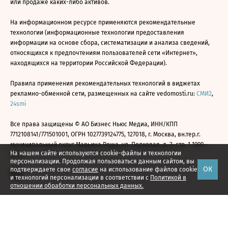
или продаже каких-либо активов.
На информационном ресурсе применяются рекомендательные
технологии (информационные технологии предоставления
информации на основе сбора, систематизации и анализа сведений,
относящихся к предпочтениям пользователей сети «Интернет»,
находящихся на территории Российской Федерации).
Правила применения рекомендательных технологий в виджетах
рекламно-обменной сети, размещенных на сайте vedomosti.ru:
СМИ2
,
24smi
Все права защищены © АО Бизнес Ньюс Медиа, ИНН/КПП
7712108141/771501001, ОГРН 1027739124775, 127018, г. Москва, вн.тер.г.
муниципальный округ Марьина Роща, ул. Полковая, д. 3, стр. 1 1999—
На нашем сайте используются cookie-файлы и технологии
2026
персонализации. Продолжая пользоваться данным сайтом, вы
ОК
подтверждаете свое
согласие
на использование файлов cookie
и технологий персонализации в соответствии с
Политикой в
отношении обработки персональных данных.