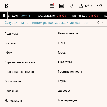
Войти
 Бирж.
12,207
+1,04%
↑
IMOEX
2 282,46
-0,15%
↓
RTSI
883,24
-0,15%
↓
RG
Ситуация на топливном рынке: меры, динамика, прогнозы
Выб
Наши проекты
Подписка
ВЕДЫ
Реклама
Город
РФРИТ
Аналитика
Справочник компаний
Промышленность
Подписка для юр.лиц
Наука
О компании
Здоровье
Редакция
Конференции
Менеджмент