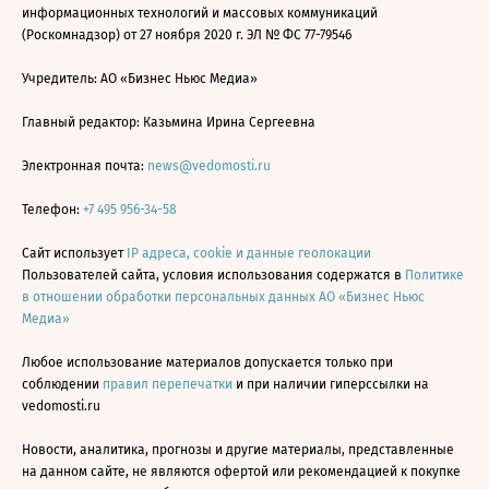
информационных технологий и массовых коммуникаций
(Роскомнадзор) от 27 ноября 2020 г. ЭЛ № ФС 77-79546
Учредитель: АО «Бизнес Ньюс Медиа»
Главный редактор: Казьмина Ирина Сергеевна
Электронная почта:
news@vedomosti.ru
Телефон:
+7 495 956-34-58
Сайт использует
IP адреса, cookie и данные геолокации
Пользователей сайта, условия использования содержатся в
Политике
в отношении обработки персональных данных АО «Бизнес Ньюс
Медиа»
Любое использование материалов допускается только при
соблюдении
правил перепечатки
и при наличии гиперссылки на
vedomosti.ru
Новости, аналитика, прогнозы и другие материалы, представленные
на данном сайте, не являются офертой или рекомендацией к покупке