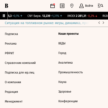
Войти
BI
115,3
+0,1%
↑
CNY Бирж.
12,239
+1,31%
↑
IMOEX
2 281,31
-0,2%
↓
RGBI
Ситуация на топливном рынке: меры, динамика, прогнозы
Выб
Наши проекты
Подписка
ВЕДЫ
Реклама
Город
РФРИТ
Аналитика
Справочник компаний
Промышленность
Подписка для юр.лиц
Наука
О компании
Здоровье
Редакция
Конференции
Менеджмент