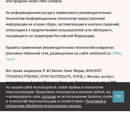
или продаже каких-либо активов.
На информационном ресурсе применяются рекомендательные
технологии (информационные технологии предоставления
информации на основе сбора, систематизации и анализа сведений,
относящихся к предпочтениям пользователей сети «Интернет»,
находящихся на территории Российской Федерации).
Правила применения рекомендательных технологий в виджетах
рекламно-обменной сети, размещенных на сайте vedomosti.ru:
СМИ2
,
24smi
Все права защищены © АО Бизнес Ньюс Медиа, ИНН/КПП
7712108141/771501001, ОГРН 1027739124775, 127018, г. Москва, вн.тер.г.
муниципальный округ Марьина Роща, ул. Полковая, д. 3, стр. 1 1999—
На нашем сайте используются cookie-файлы и технологии
2026
персонализации. Продолжая пользоваться данным сайтом, вы
ОК
подтверждаете свое
согласие
на использование файлов cookie
и технологий персонализации в соответствии с
Политикой в
отношении обработки персональных данных.