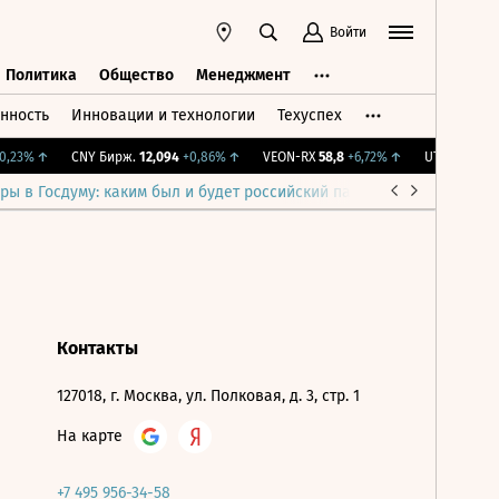
Войти
Политика
Общество
Менеджмент
нность
Инновации и технологии
Техуспех
ть
Политика
Общество
Менеджмент
,23%
↑
CNY Бирж.
12,094
+0,86%
↑
VEON-RX
58,8
+6,72%
↑
UTAR
9,46
-0,
ры в Госдуму: каким был и будет российский парламент
Война н
Контакты
127018, г. Москва, ул. Полковая, д. 3, стр. 1
На карте
+7 495 956-34-58