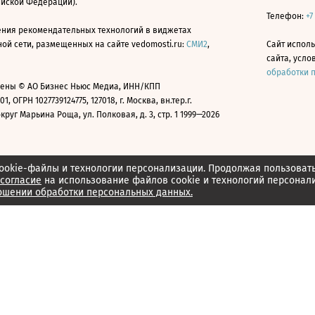
ийской Федерации).
Телефон:
+7
ния рекомендательных технологий в виджетах
й сети, размещенных на сайте vedomosti.ru:
СМИ2
,
Сайт испол
сайта, усл
обработки 
ены © АО Бизнес Ньюс Медиа, ИНН/КПП
01, ОГРН 1027739124775, 127018, г. Москва, вн.тер.г.
уг Марьина Роща, ул. Полковая, д. 3, стр. 1 1999—2026
ookie-файлы и технологии персонализации. Продолжая пользоват
согласие
на использование файлов cookie и технологий персонал
ошении обработки персональных данных.