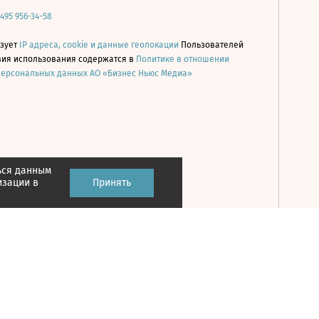
 495 956-34-58
ьзует
IP адреса, cookie и данные геолокации
Пользователей
овия использования содержатся в
Политике в отношении
персональных данных АО «Бизнес Ньюс Медиа»
ься данным
Принять
изации в