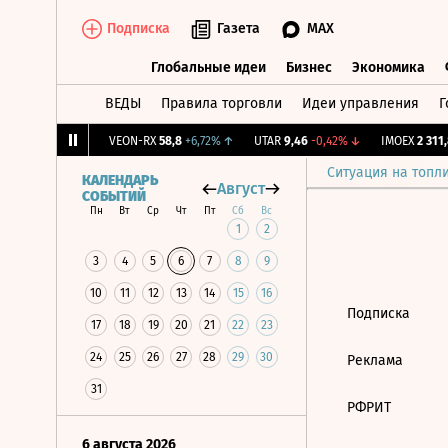
Подписка
Газета
MAX
Глобальные идеи
Бизнес
Экономика
ВЕДЫ
Правила торговли
Идеи управления
Г
Глобальные идеи
Бизнес
Экономик
2,094
+0,86%
↑
VEON-RX
58,8
+6,72%
↑
UTAR
9,46
-0,42%
↓
IMOEX
2 311,8
Ситуация на топл
КАЛЕНДАРЬ
Август
СОБЫТИЙ
Пн
Вт
Ср
Чт
Пт
Сб
Вс
1
2
3
4
5
6
7
8
9
10
11
12
13
14
15
16
Подписка
17
18
19
20
21
22
23
24
25
26
27
28
29
30
Реклама
31
РФРИТ
6 августа 2026