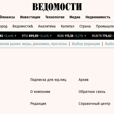
Финансы
Инвестиции
Технологии
Медиа
Недвижимость
ород
Ведомости&
Аналитика
Капитал
Страна
Промышле
а
Финансы
Инвестиции
Технологии
Медиа
Недвижимос
2
+0,44%
↑
RTSI
899,89
+0,44%
↑
RGBI
115,38
+0,21%
↑
RGBITR
776,62
+0
ивном рынке: меры, динамика, прогнозы
Выбор редакции
Выбо
Подписка для юр.лиц
Архив
О компании
Обратная связь
Редакция
Справочный центр