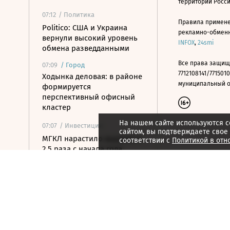
территории Росс
07:12
/ Политика
Правила примене
Politico: США и Украина
рекламно-обменно
вернули высокий уровень
INFOX
,
24smi
обмена разведданными
Все права защищ
07:09
/
Город
7712108141/7715010
Ходынка деловая: в районе
муниципальный окр
формируется
перспективный офисный
кластер
На нашем сайте используются c
07:07
/ Инвестиции
сайтом, вы подтверждаете свое
МГКЛ нарастило выручку в
соответствии с
Политикой в отн
2,5 раза с начала года
07:05
/
Страна
Губернатор Тюменской
области сообщил о
снижении уровня воды в
реках Тура и Тавда
07:05
/ Политика