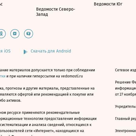
ьс
Ведомости Юг
Ведомости Северо-
Запад
я iOS
Скачать для Android
ание материалов допускается только при соблюдении
Сетевое изд
атки
и при наличии гиперссылки на vedomosti.ru
Решение Фе
ка, прогнозы и другие материалы, представленные на
информацио
 являются офертой или рекомендацией к покупке или
от 27 ноября
ибо активов.
Учредитель
ном ресурсе применяются рекомендательные
ормационные технологии предоставления информации
Главный ре
 систематизации и анализа сведений, относящихся к
ользователей сети «Интернет», находящихся на
Электронна