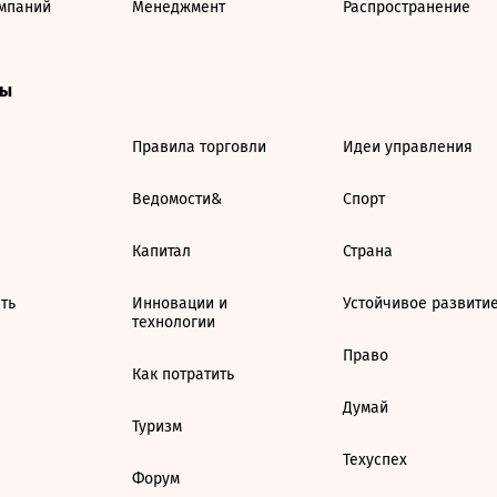
мпаний
Менеджмент
Распространение
ты
Правила торговли
Идеи управления
Ведомости&
Спорт
Капитал
Страна
ть
Инновации и
Устойчивое развити
технологии
Право
Как потратить
Думай
Туризм
Техуспех
Форум