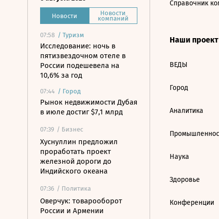
Справочник ко
Новости
Новости
компаний
07:58
/
Туризм
Наши проек
Исследование: ночь в
пятизвездочном отеле в
ВЕДЫ
России подешевела на
10,6% за год
Город
07:44
/
Город
Рынок недвижимости Дубая
Аналитика
в июле достиг $7,1 млрд
07:39
/ Бизнес
Промышленнос
Хуснуллин предложил
проработать проект
Наука
железной дороги до
Индийского океана
Здоровье
07:36
/ Политика
Оверчук: товарооборот
Конференции
России и Армении