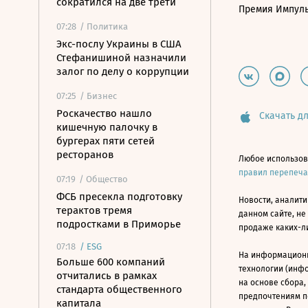
сократился на две трети
Премия Импул
07:28
/ Политика
Экс-послу Украины в США
Стефанишиной назначили
залог по делу о коррупции
07:25
/ Бизнес
Роскачество нашло
Скачать дл
кишечную палочку в
бургерах пяти сетей
ресторанов
Любое использов
правил перепеч
07:19
/ Общество
ФСБ пресекла подготовку
Новости, аналити
терактов тремя
данном сайте, не
подростками в Приморье
продаже каких-л
07:18
/
ESG
На информацион
Больше 600 компаний
технологии (инф
отчитались в рамках
на основе сбора,
стандарта общественного
предпочтениям п
капитала