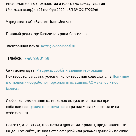
информационных технологий и массовых коммуникаций
(Роскомнадзор) от 27 ноября 2020 г. ЭЛ № ФС 77-79546
Учредитель: АО «Бизнес Ньюс Медиа»
Главный редактор: Казьмина Ирина Сергеевна
Электронная почта:
news@vedomosti.ru
Телефон:
+7 495 956-34-58
Сайт использует
IP адреса, cookie и данные геолокации
Пользователей сайта, условия использования содержатся в
Политике
в отношении обработки персональных данных АО «Бизнес Ньюс
Медиа»
Любое использование материалов допускается только при
соблюдении
правил перепечатки
и при наличии гиперссылки на
vedomosti.ru
Новости, аналитика, прогнозы и другие материалы, представленные
на данном сайте, не являются офертой или рекомендацией к покупке