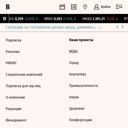
Войти
RGSS
0,209
+2,05%
↑
MRKS
0,393
+1,55%
↑
IMOEX
2 281,31
-0,2%
↓
RTS
Ситуация на топливном рынке: меры, динамика, прогнозы
Выб
Наши проекты
Подписка
ВЕДЫ
Реклама
Город
РФРИТ
Аналитика
Справочник компаний
Промышленность
Подписка для юр.лиц
Наука
О компании
Здоровье
Редакция
Конференции
Менеджмент