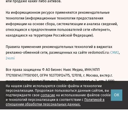
или продаже каких-либо активов.
На информационном ресурсе применяются рекомендательные
технологии (информационные технологии предоставления
информации на основе сбора, систематизации и анализа сведений,
относящихся к предпочтениям пользователей сети «Интернет»,
находящихся на территории Российской Федерации).
Правила применения рекомендательных технологий в виджетах
рекламно-обменной сети, размещенных на сайте vedomosti.ru:
СМИ2
,
24smi
Все права защищены © АО Бизнес Ньюс Медиа, ИНН/КПП
7712108141/771501001, ОГРН 1027739124775, 127018, г. Москва, вн.тер.г.
муниципальный округ Марьина Роща, ул. Полковая, д. 3, стр. 1 1999—
На нашем сайте используются cookie-файлы и технологии
2026
персонализации. Продолжая пользоваться данным сайтом, вы
ОК
подтверждаете свое
согласие
на использование файлов cookie
и технологий персонализации в соответствии с
Политикой в
отношении обработки персональных данных.