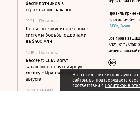
территории Росс
беспилотников в
страхование заказов
Правила примене
рекламно-обменно
19:31
/ Политика
INFOX
,
24smi
Пентагон закупит лазерные
системы борьбы с дронами
Все права защищ
на $400 млн
7712108141/7715010
муниципальный окр
19:19
/ Политика
Бессент: США могут
заключить новую мирную
сделку с Ираном 7 или 8
На нашем сайте используются c
августа
сайтом, вы подтверждаете свое
соответствии с
Политикой в отн
19:00
/ Бизнес
Аукцион по продаже
Рижского вокзала вновь не
состоялся
18:44
/ Политика
В Раде призвали Федорова
отправиться служить в ВСУ