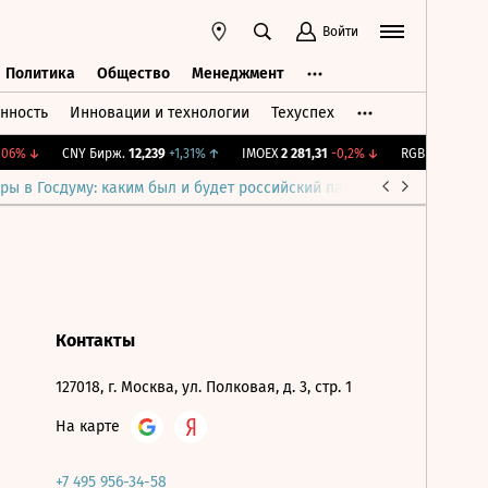
Войти
Политика
Общество
Менеджмент
нность
Инновации и технологии
Техуспех
ть
Политика
Общество
Менеджмент
06%
↓
CNY Бирж.
12,239
+1,31%
↑
IMOEX
2 281,31
-0,2%
↓
RGBITR
775,48
-
ры в Госдуму: каким был и будет российский парламент
Война н
Контакты
127018, г. Москва, ул. Полковая, д. 3, стр. 1
На карте
+7 495 956-34-58