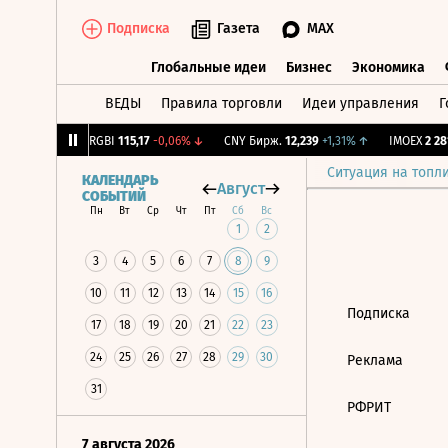
Подписка
Газета
MAX
Глобальные идеи
Бизнес
Экономика
ВЕДЫ
Правила торговли
Идеи управления
Г
Глобальные идеи
Бизнес
Экономик
64
-1,12%
↓
RGBI
115,17
-0,06%
↓
CNY Бирж.
12,239
+1,31%
↑
IMOEX
2 281
Ситуация на топл
КАЛЕНДАРЬ
Август
СОБЫТИЙ
Пн
Вт
Ср
Чт
Пт
Сб
Вс
1
2
3
4
5
6
7
8
9
10
11
12
13
14
15
16
Подписка
17
18
19
20
21
22
23
24
25
26
27
28
29
30
Реклама
31
РФРИТ
7 августа 2026