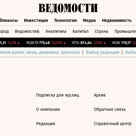
Финансы
Инвестиции
Технологии
Медиа
Недвижимость
ород
Ведомости&
Аналитика
Капитал
Страна
Промышле
а
Финансы
Инвестиции
Технологии
Медиа
Недвижимос
,31
-0,2%
↓
RGBITR
775,48
-0,03%
↓
RTSI
874,64
-1,12%
↓
RGBI
115,17
-0,
ивном рынке: меры, динамика, прогнозы
Выбор редакции
Выбо
Подписка для юр.лиц
Архив
О компании
Обратная связь
Редакция
Справочный центр