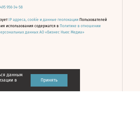
 495 956-34-58
ьзует
IP адреса, cookie и данные геолокации
Пользователей
овия использования содержатся в
Политике в отношении
персональных данных АО «Бизнес Ньюс Медиа»
ься данным
Принять
изации в