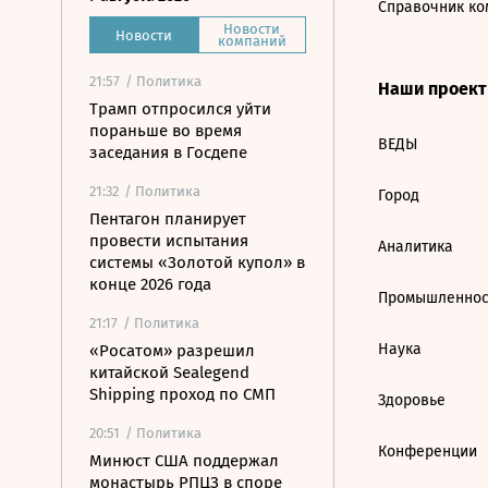
Справочник ко
Новости
Новости
компаний
21:57
/ Политика
Наши проек
Трамп отпросился уйти
пораньше во время
ВЕДЫ
заседания в Госдепе
21:32
/ Политика
Город
Пентагон планирует
провести испытания
Аналитика
системы «Золотой купол» в
конце 2026 года
Промышленнос
21:17
/ Политика
Наука
«Росатом» разрешил
китайской Sealegend
Shipping проход по СМП
Здоровье
20:51
/ Политика
Конференции
Минюст США поддержал
монастырь РПЦЗ в споре