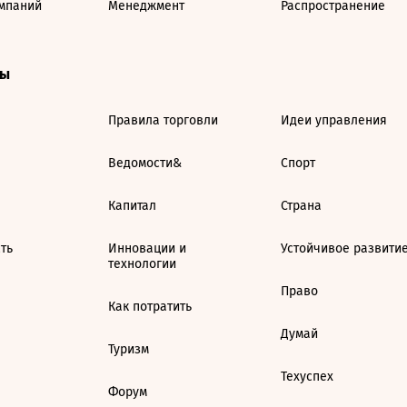
мпаний
Менеджмент
Распространение
ты
Правила торговли
Идеи управления
Ведомости&
Спорт
Капитал
Страна
ть
Инновации и
Устойчивое развити
технологии
Право
Как потратить
Думай
Туризм
Техуспех
Форум