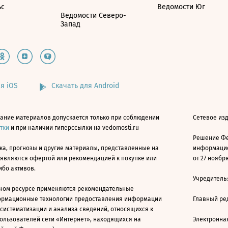
ьс
Ведомости Юг
Ведомости Северо-
Запад
я iOS
Скачать для Android
ание материалов допускается только при соблюдении
Сетевое изд
атки
и при наличии гиперссылки на vedomosti.ru
Решение Фе
ка, прогнозы и другие материалы, представленные на
информацио
 являются офертой или рекомендацией к покупке или
от 27 ноября
ибо активов.
Учредитель
ном ресурсе применяются рекомендательные
ормационные технологии предоставления информации
Главный ре
 систематизации и анализа сведений, относящихся к
ользователей сети «Интернет», находящихся на
Электронна