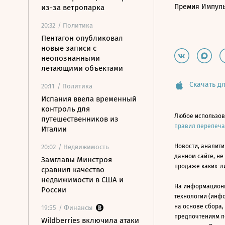
Премия Импул
из-за ветропарка
20:32
/ Политика
Пентагон опубликовал
новые записи с
неопознанными
летающими объектами
Скачать дл
20:11
/ Политика
Испания ввела временный
контроль для
Любое использов
путешественников из
правил перепеч
Италии
Новости, аналити
20:02
/ Недвижимость
данном сайте, не
Замглавы Минстроя
продаже каких-л
сравнил качество
недвижимости в США и
На информацион
России
технологии (инф
на основе сбора,
19:55
/ Финансы
предпочтениям п
Wildberries включила атаки