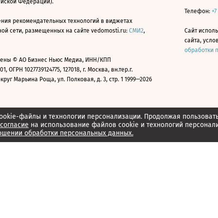
ийской Федерации).
Телефон:
+7
ния рекомендательных технологий в виджетах
й сети, размещенных на сайте vedomosti.ru:
СМИ2
,
Сайт испол
сайта, усл
обработки 
ены © АО Бизнес Ньюс Медиа, ИНН/КПП
01, ОГРН 1027739124775, 127018, г. Москва, вн.тер.г.
уг Марьина Роща, ул. Полковая, д. 3, стр. 1 1999—2026
ookie-файлы и технологии персонализации. Продолжая пользоват
согласие
на использование файлов cookie и технологий персонал
ошении обработки персональных данных.