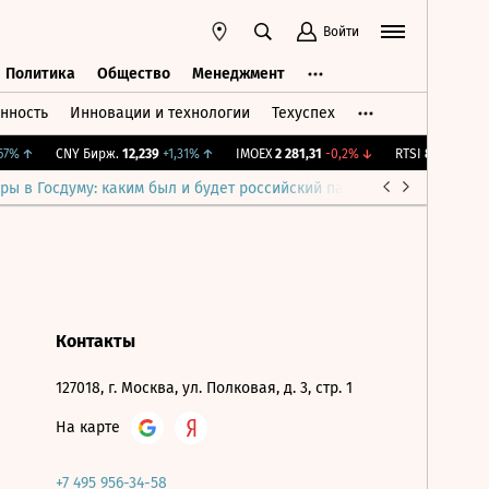
Войти
Политика
Общество
Менеджмент
нность
Инновации и технологии
Техуспех
ть
Политика
Общество
Менеджмент
7%
↑
CNY Бирж.
12,239
+1,31%
↑
IMOEX
2 281,31
-0,2%
↓
RTSI
874,64
-1,12
ры в Госдуму: каким был и будет российский парламент
Война н
Контакты
127018, г. Москва, ул. Полковая, д. 3, стр. 1
На карте
+7 495 956-34-58