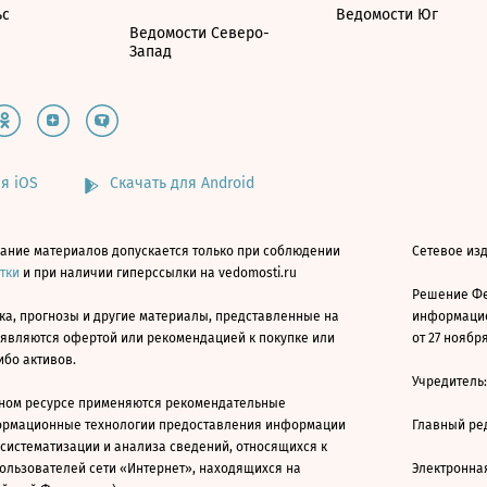
ьс
Ведомости Юг
Ведомости Северо-
Запад
я iOS
Скачать для Android
ание материалов допускается только при соблюдении
Сетевое изд
атки
и при наличии гиперссылки на vedomosti.ru
Решение Фе
ка, прогнозы и другие материалы, представленные на
информацио
 являются офертой или рекомендацией к покупке или
от 27 ноября
ибо активов.
Учредитель
ном ресурсе применяются рекомендательные
ормационные технологии предоставления информации
Главный ре
 систематизации и анализа сведений, относящихся к
ользователей сети «Интернет», находящихся на
Электронна