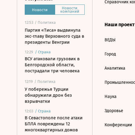
Справочник ко
Новости
Новости
компаний
12:53
/ Политика
Наши проек
Партия «Тиса» выдвинула
экс-главу Верховного суда в
ВЕДЫ
президенты Венгрии
12:29
/
Страна
Город
ВСУ атаковали грузовик в
Белгородской области,
Аналитика
пострадали три человека
12:19
/ Политика
Промышленнос
У побережья Турции
обнаружили дрон без
Наука
взрывчатки
Здоровье
12:03
/
Страна
В Севастополе после атаки
БПЛА повреждены 12
Конференции
многоквартирных домов