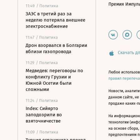
Премия Импул
11:49
/ Политика
ЗАЭС в третий раз за
неделю потеряла внешнее
электроснабжение
11:47
/ Политика
Дрон взорвался в Болгарии
вблизи газопровода
Скачать дл
11:29
/ Политика
Медведев: переговоры по
Любое использов
конфликту Грузии и
правил перепеч
Южной Осетии были
сложными
Новости, аналити
данном сайте, не
11:24
/ Политика
продаже каких-л
Index: Сийярто
заподозрили во
На информацион
взяточничестве
технологии (инф
на основе сбора,
11:09
/ Политика
предпочтениям п