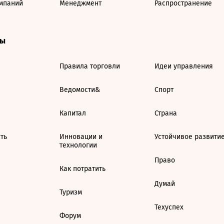
мпаний
Менеджмент
Распространение
ты
Правила торговли
Идеи управления
Ведомости&
Спорт
Капитал
Страна
ть
Инновации и
Устойчивое развити
технологии
Право
Как потратить
Думай
Туризм
Техуспех
Форум