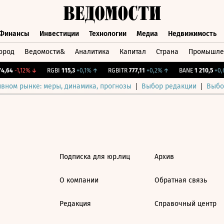
Финансы
Инвестиции
Технологии
Медиа
Недвижимость
ород
Ведомости&
Аналитика
Капитал
Страна
Промышле
а
Финансы
Инвестиции
Технологии
Медиа
Недвижимос
,64
-1,12%
↓
RGBI
115,3
+0,1%
↑
RGBITR
777,11
+0,2%
↑
BANE
1 210,5
+0,6
ивном рынке: меры, динамика, прогнозы
Выбор редакции
Выбо
Подписка для юр.лиц
Архив
О компании
Обратная связь
Редакция
Справочный центр