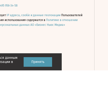
 495 956-34-58
ьзует
IP адреса, cookie и данные геолокации
Пользователей
овия использования содержатся в
Политике в отношении
персональных данных АО «Бизнес Ньюс Медиа»
ься данным
Принять
изации в