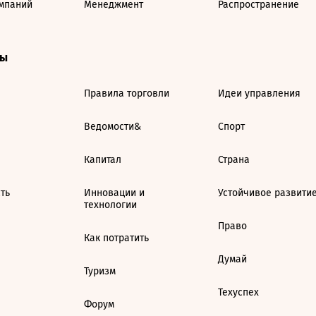
мпаний
Менеджмент
Распространение
ты
Правила торговли
Идеи управления
Ведомости&
Спорт
Капитал
Страна
ть
Инновации и
Устойчивое развити
технологии
Право
Как потратить
Думай
Туризм
Техуспех
Форум