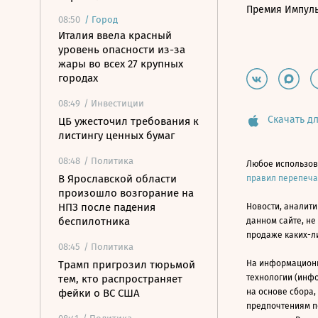
Премия Импул
08:50
/
Город
Италия ввела красный
уровень опасности из-за
жары во всех 27 крупных
городах
08:49
/ Инвестиции
Скачать дл
ЦБ ужесточил требования к
листингу ценных бумаг
08:48
/ Политика
Любое использов
В Ярославской области
правил перепеч
произошло возгорание на
НПЗ после падения
Новости, аналити
беспилотника
данном сайте, не
продаже каких-л
08:45
/ Политика
Трамп пригрозил тюрьмой
На информацион
тем, кто распространяет
технологии (инф
фейки о ВС США
на основе сбора,
предпочтениям п