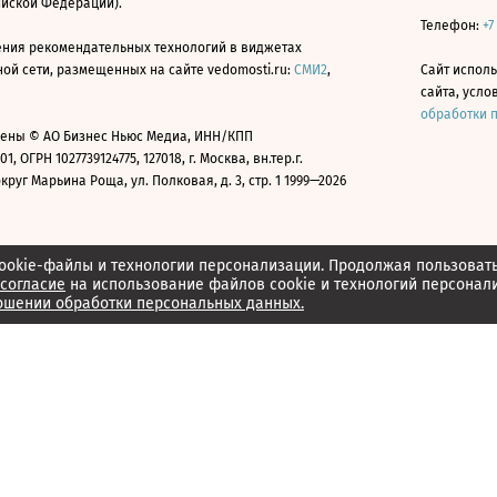
ийской Федерации).
Телефон:
+7
ния рекомендательных технологий в виджетах
й сети, размещенных на сайте vedomosti.ru:
СМИ2
,
Сайт испол
сайта, усл
обработки 
ены © АО Бизнес Ньюс Медиа, ИНН/КПП
01, ОГРН 1027739124775, 127018, г. Москва, вн.тер.г.
уг Марьина Роща, ул. Полковая, д. 3, стр. 1 1999—2026
ookie-файлы и технологии персонализации. Продолжая пользоват
согласие
на использование файлов cookie и технологий персонал
ошении обработки персональных данных.