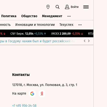
Войти
Политика
Общество
Менеджмент
нность
Инновации и технологии
Техуспех
ть
Политика
Общество
Менеджмент
%
↓
CNY Бирж.
12,054
+0,53%
↑
IMOEX
2 289,09
-0,55%
↓
RTSI
891,04
-0,
ры в Госдуму: каким был и будет российский парламент
Война н
Контакты
127018, г. Москва, ул. Полковая, д. 3, стр. 1
На карте
+7 495 956-34-58