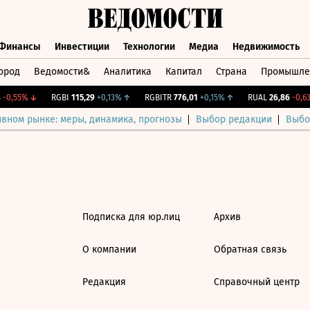
Финансы
Инвестиции
Технологии
Медиа
Недвижимость
ород
Ведомости&
Аналитика
Капитал
Страна
Промышле
а
Финансы
Инвестиции
Технологии
Медиа
Недвижимос
-0,55%
↓
RGBI
115,29
+0,13%
↑
RGBITR
776,01
+0,15%
↑
RUAL
26,86
-0,63
ивном рынке: меры, динамика, прогнозы
Выбор редакции
Выбо
Подписка для юр.лиц
Архив
О компании
Обратная связь
Редакция
Справочный центр