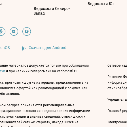
ьс
Ведомости Юг
Ведомости Северо-
Запад
я iOS
Скачать для Android
ание материалов допускается только при соблюдении
Сетевое изд
атки
и при наличии гиперссылки на vedomosti.ru
Решение Фе
ка, прогнозы и другие материалы, представленные на
информацио
 являются офертой или рекомендацией к покупке или
от 27 ноября
ибо активов.
Учредитель
ном ресурсе применяются рекомендательные
ормационные технологии предоставления информации
Главный ре
 систематизации и анализа сведений, относящихся к
ользователей сети «Интернет», находящихся на
Электронна