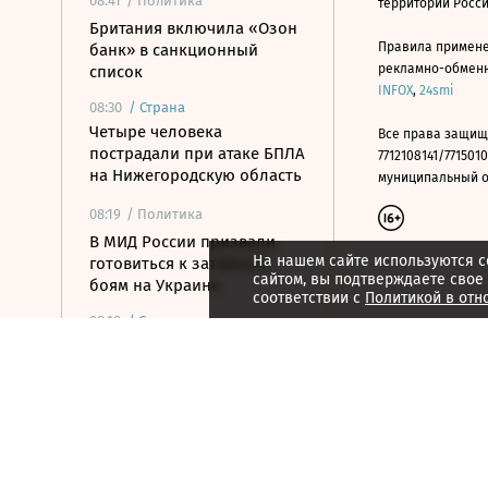
08:41
/ Политика
территории Росс
Британия включила «Озон
Правила примене
банк» в санкционный
рекламно-обменно
список
INFOX
,
24smi
08:30
/
Страна
Четыре человека
Все права защищ
пострадали при атаке БПЛА
7712108141/7715010
на Нижегородскую область
муниципальный окр
08:19
/ Политика
В МИД России призвали
На нашем сайте используются c
готовиться к затяжным
сайтом, вы подтверждаете свое
боям на Украине
соответствии с
Политикой в отн
08:18
/
Страна
Пенсионерку-байкершу
оштрафовали за пьяную
езду на мотоцикле в
Башкирии
08:08
/ Общество
Фальков назвал платный