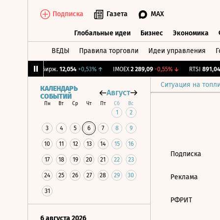
Подписка
Газета
MAX
Глобальные идеи
Бизнес
Экономика
ВЕДЫ
Правила торговли
Идеи управления
Г
Глобальные идеи
Бизнес
Экономик
63%
↓
CNY Бирж.
12,054
+0,53%
↑
IMOEX
2 289,09
-0,55%
↓
RTSI
891,04
Ситуация на топл
КАЛЕНДАРЬ
Август
СОБЫТИЙ
Пн
Вт
Ср
Чт
Пт
Сб
Вс
1
2
3
4
5
6
7
8
9
10
11
12
13
14
15
16
Подписка
17
18
19
20
21
22
23
24
25
26
27
28
29
30
Реклама
31
РФРИТ
6 августа 2026