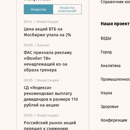
Справочник ко
Новости
Новости
компаний
09:14
/ Инвестиции
Наши проек
Цена акций ВТБ на
Мосбирже упала на 2%
ВЕДЫ
09:09
/ Бизнес
Город
ФАС признала рекламу
«Фонбет ТВ»
ненадлежащей из-за
Аналитика
образа тренера
Промышленнос
09:05
/ Инвестиции
СД «Яндекса»
Наука
рекомендовал выплату
дивидендов в размере 110
рублей на акцию
Здоровье
09:03
/ Инвестиции
Конференции
Российский рынок акций
перешел к снижению