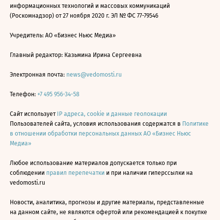
информационных технологий и массовых коммуникаций
(Роскомнадзор) от 27 ноября 2020 г. ЭЛ № ФС 77-79546
Учредитель: АО «Бизнес Ньюс Медиа»
Главный редактор: Казьмина Ирина Сергеевна
Электронная почта:
news@vedomosti.ru
Телефон:
+7 495 956-34-58
Сайт использует
IP адреса, cookie и данные геолокации
Пользователей сайта, условия использования содержатся в
Политике
в отношении обработки персональных данных АО «Бизнес Ньюс
Медиа»
Любое использование материалов допускается только при
соблюдении
правил перепечатки
и при наличии гиперссылки на
vedomosti.ru
Новости, аналитика, прогнозы и другие материалы, представленные
на данном сайте, не являются офертой или рекомендацией к покупке