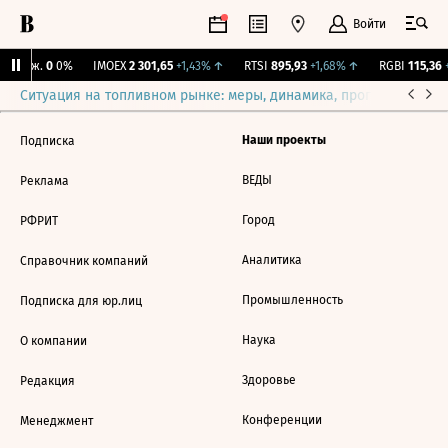
Войти
 Бирж.
0
0%
IMOEX
2 301,65
+1,43%
↑
RTSI
895,93
+1,68%
↑
RGBI
115,36
+
Ситуация на топливном рынке: меры, динамика, прогнозы
Выб
Наши проекты
Подписка
ВЕДЫ
Реклама
Город
РФРИТ
Аналитика
Справочник компаний
Промышленность
Подписка для юр.лиц
Наука
О компании
Здоровье
Редакция
Конференции
Менеджмент