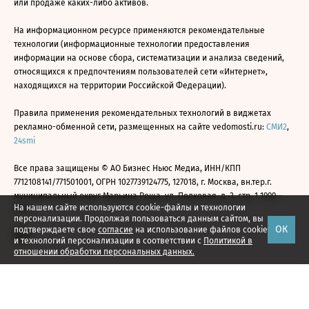
или продаже каких-либо активов.
На информационном ресурсе применяются рекомендательные
технологии (информационные технологии предоставления
информации на основе сбора, систематизации и анализа сведений,
относящихся к предпочтениям пользователей сети «Интернет»,
находящихся на территории Российской Федерации).
Правила применения рекомендательных технологий в виджетах
рекламно-обменной сети, размещенных на сайте vedomosti.ru:
СМИ2
,
24smi
Все права защищены © АО Бизнес Ньюс Медиа, ИНН/КПП
7712108141/771501001, ОГРН 1027739124775, 127018, г. Москва, вн.тер.г.
муниципальный округ Марьина Роща, ул. Полковая, д. 3, стр. 1 1999—
На нашем сайте используются cookie-файлы и технологии
2026
персонализации. Продолжая пользоваться данным сайтом, вы
ОК
подтверждаете свое
согласие
на использование файлов cookie
и технологий персонализации в соответствии с
Политикой в
отношении обработки персональных данных.