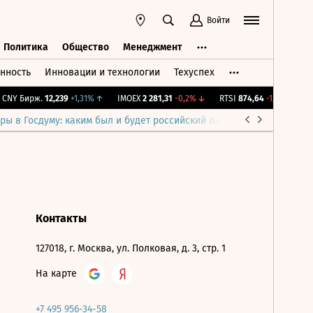
Войти
Политика
Общество
Менеджмент
нность
Инновации и технологии
Техуспех
ть
Политика
Общество
Менеджмент
CNY Бирж.
12,239
+1,31%
↑
IMOEX
2 281,31
-0,2%
↓
RTSI
874,64
-1,12%
↓
R
ры в Госдуму: каким был и будет российский парламент
Война н
Контакты
127018, г. Москва, ул. Полковая, д. 3, стр. 1
На карте
+7 495 956-34-58