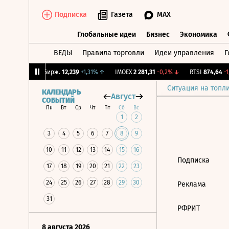
Подписка
Газета
MAX
Глобальные идеи
Бизнес
Экономика
ВЕДЫ
Правила торговли
Идеи управления
Г
Глобальные идеи
Бизнес
Экономик
,19%
↑
CNY Бирж.
12,239
+1,31%
↑
IMOEX
2 281,31
-0,2%
↓
RTSI
874,64
-1,
Ситуация на топл
КАЛЕНДАРЬ
Август
СОБЫТИЙ
Пн
Вт
Ср
Чт
Пт
Сб
Вс
1
2
3
4
5
6
7
8
9
10
11
12
13
14
15
16
Подписка
17
18
19
20
21
22
23
24
25
26
27
28
29
30
Реклама
31
РФРИТ
8 августа 2026