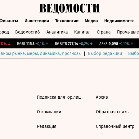
Финансы
Инвестиции
Технологии
Медиа
Недвижимость
ород
Ведомости&
Аналитика
Капитал
Страна
Промышле
а
Финансы
Инвестиции
Технологии
Медиа
Недвижимос
12%
↓
RGBI
115,3
+0,1%
↑
RGBITR
777,14
+0,2%
↑
AFKS
9,098
+2,19%
↑
ивном рынке: меры, динамика, прогнозы
Выбор редакции
Выбо
Подписка для юр.лиц
Архив
О компании
Обратная связь
Редакция
Справочный центр