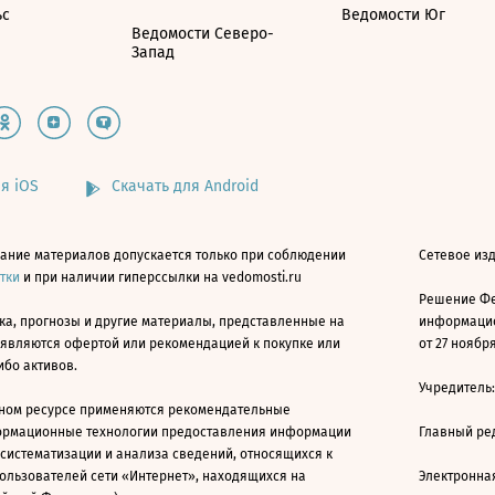
ьс
Ведомости Юг
Ведомости Северо-
Запад
я iOS
Скачать для Android
ание материалов допускается только при соблюдении
Сетевое изд
атки
и при наличии гиперссылки на vedomosti.ru
Решение Фе
ка, прогнозы и другие материалы, представленные на
информацио
 являются офертой или рекомендацией к покупке или
от 27 ноября
ибо активов.
Учредитель
ном ресурсе применяются рекомендательные
ормационные технологии предоставления информации
Главный ре
 систематизации и анализа сведений, относящихся к
ользователей сети «Интернет», находящихся на
Электронна