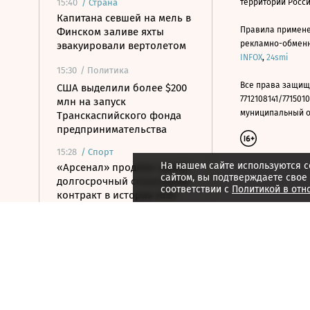
15:40
/
Страна
территории Росс
Капитана севшей на мель в
Правила примене
Финском заливе яхты
рекламно-обменно
эвакуировали вертолетом
INFOX
,
24smi
15:30
/ Политика
Все права защищ
США выделили более $200
7712108141/7715010
млн на запуск
муниципальный окр
Транскаспийского фонда
предпринимательства
15:28
/
Спорт
На нашем сайте используются c
«Арсенал» продлил самый
сайтом, вы подтверждаете свое
долгосрочный спонсоркий
соответствии с
Политикой в отн
контракт в истории АПЛ
15:26
/ Политика
Вучич заявил о готовности
поддерживать Украину на
пути в ЕС
15:07
/ Политика
Пашинян и Трамп назвали