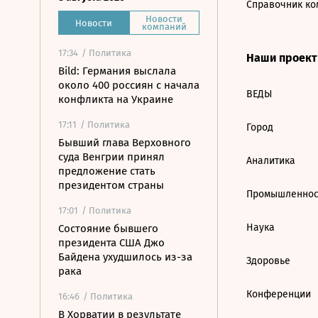
Справочник ко
Новости
Новости
компаний
17:34
/ Политика
Наши проек
Bild: Германия выслала
около 400 россиян с начала
ВЕДЫ
конфликта на Украине
17:11
/ Политика
Город
Бывший глава Верховного
суда Венгрии принял
Аналитика
предложение стать
президентом страны
Промышленнос
17:01
/ Политика
Наука
Состояние бывшего
президента США Джо
Байдена ухудшилось из-за
Здоровье
рака
Конференции
16:46
/ Политика
В Хорватии в результате