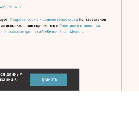
 495 956-34-58
ьзует
IP адреса, cookie и данные геолокации
Пользователей
овия использования содержатся в
Политике в отношении
персональных данных АО «Бизнес Ньюс Медиа»
ься данным
Принять
изации в