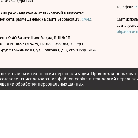
ийской Федерации).
Телефон:
+7
ния рекомендательных технологий в виджетах
й сети, размещенных на сайте vedomosti.ru:
СМИ2
,
Сайт испол
сайта, усл
обработки 
ены © АО Бизнес Ньюс Медиа, ИНН/КПП
01, ОГРН 1027739124775, 127018, г. Москва, вн.тер.г.
уг Марьина Роща, ул. Полковая, д. 3, стр. 1 1999—2026
ookie-файлы и технологии персонализации. Продолжая пользоват
согласие
на использование файлов cookie и технологий персонал
ошении обработки персональных данных.