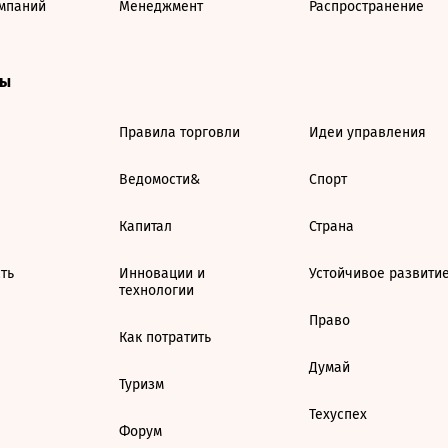
мпаний
Менеджмент
Распространение
ты
Правила торговли
Идеи управления
Ведомости&
Спорт
Капитал
Страна
ть
Инновации и
Устойчивое развити
технологии
Право
Как потратить
Думай
Туризм
Техуспех
Форум