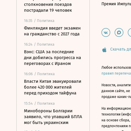
Премия Импул
столкновения поездов
пострадали 19 человек
16:35
/ Политика
Финляндия введет экзамен
на гражданство с 2027 года
16:24
/ Политика
Скачать дл
Вэнс: США за последние
дни добились прогресса на
переговорах с Ираном
Любое использов
правил перепеч
16:06
/ Политика
Власти Китая эвакуировали
Новости, аналити
более 420 000 жителей
данном сайте, не
перед приходом тайфуна
продаже каких-л
15:54
/ Политика
На информацион
Минобороны Болгарии
технологии (инф
заявило, что упавший БПЛА
на основе сбора,
мог быть украинским
предпочтениям п