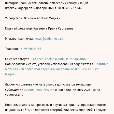
информационных технологий и массовых коммуникаций
(Роскомнадзор) от 27 ноября 2020 г. ЭЛ № ФС 77-79546
Учредитель: АО «Бизнес Ньюс Медиа»
Главный редактор: Казьмина Ирина Сергеевна
Электронная почта:
news@vedomosti.ru
Телефон:
+7 495 956-34-58
Сайт использует
IP адреса, cookie и данные геолокации
Пользователей сайта, условия использования содержатся в
Политике
в отношении обработки персональных данных АО «Бизнес Ньюс
Медиа»
Любое использование материалов допускается только при
соблюдении
правил перепечатки
и при наличии гиперссылки на
vedomosti.ru
Новости, аналитика, прогнозы и другие материалы, представленные
на данном сайте, не являются офертой или рекомендацией к покупке