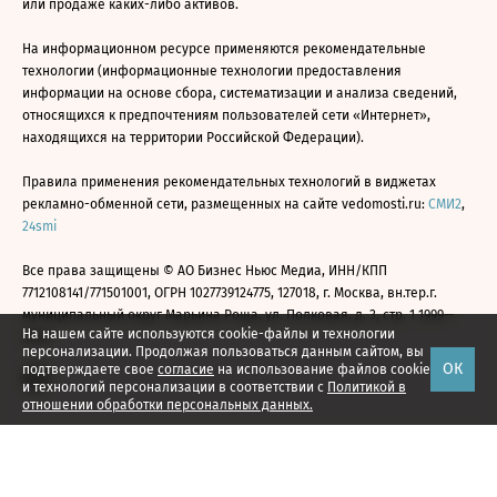
или продаже каких-либо активов.
На информационном ресурсе применяются рекомендательные
технологии (информационные технологии предоставления
информации на основе сбора, систематизации и анализа сведений,
относящихся к предпочтениям пользователей сети «Интернет»,
находящихся на территории Российской Федерации).
Правила применения рекомендательных технологий в виджетах
рекламно-обменной сети, размещенных на сайте vedomosti.ru:
СМИ2
,
24smi
Все права защищены © АО Бизнес Ньюс Медиа, ИНН/КПП
7712108141/771501001, ОГРН 1027739124775, 127018, г. Москва, вн.тер.г.
муниципальный округ Марьина Роща, ул. Полковая, д. 3, стр. 1 1999—
На нашем сайте используются cookie-файлы и технологии
2026
персонализации. Продолжая пользоваться данным сайтом, вы
ОК
подтверждаете свое
согласие
на использование файлов cookie
и технологий персонализации в соответствии с
Политикой в
отношении обработки персональных данных.