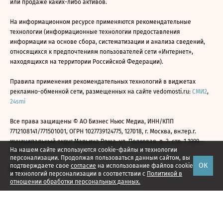
или продаже каких-либо активов.
На информационном ресурсе применяются рекомендательные
технологии (информационные технологии предоставления
информации на основе сбора, систематизации и анализа сведений,
относящихся к предпочтениям пользователей сети «Интернет»,
находящихся на территории Российской Федерации).
Правила применения рекомендательных технологий в виджетах
рекламно-обменной сети, размещенных на сайте vedomosti.ru:
СМИ2
,
24smi
Все права защищены © АО Бизнес Ньюс Медиа, ИНН/КПП
7712108141/771501001, ОГРН 1027739124775, 127018, г. Москва, вн.тер.г.
муниципальный округ Марьина Роща, ул. Полковая, д. 3, стр. 1 1999—
На нашем сайте используются cookie-файлы и технологии
2026
персонализации. Продолжая пользоваться данным сайтом, вы
ОК
подтверждаете свое
согласие
на использование файлов cookie
и технологий персонализации в соответствии с
Политикой в
отношении обработки персональных данных.