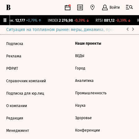
Войти
Y Бирж.
12,177
+0,79%
↑
IMOEX
2 276,98
-0,39%
↓
RTSI
881,12
-0,39%
↓
R
Ситуация на топливном рынке: меры, динамика, прогнозы
Выб
Наши проекты
Подписка
ВЕДЫ
Реклама
Город
РФРИТ
Аналитика
Справочник компаний
Промышленность
Подписка для юр.лиц
Наука
О компании
Здоровье
Редакция
Конференции
Менеджмент