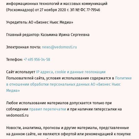
информационных технологий и массовых коммуникаций
(Роскомнадзор) от 27 ноября 2020 г. ЭЛ № ФС 77-79546
Учредитель: АО «Бизнес Ньюс Медиа»
Главный редактор: Казьмина Ирина Сергеевна
Электронная почта:
news@vedomosti.ru
Телефон:
+7 495 956-34-58
Сайт использует
IP адреса, cookie и данные геолокации
Пользователей сайта, условия использования содержатся в
Политике
в отношении обработки персональных данных АО «Бизнес Ньюс
Медиа»
Любое использование материалов допускается только при
соблюдении
правил перепечатки
и при наличии гиперссылки на
vedomosti.ru
Новости, аналитика, прогнозы и другие материалы, представленные
на данном сайте, не являются офертой или рекомендацией к покупке