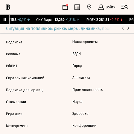
Войти
GBI
115,3
+0,1%
↑
CNY Бирж.
12,239
+1,31%
↑
IMOEX
2 281,31
-0,2%
↓
RGB
Ситуация на топливном рынке: меры, динамика, прогнозы
Выб
Наши проекты
Подписка
ВЕДЫ
Реклама
Город
РФРИТ
Аналитика
Справочник компаний
Промышленность
Подписка для юр.лиц
Наука
О компании
Здоровье
Редакция
Конференции
Менеджмент