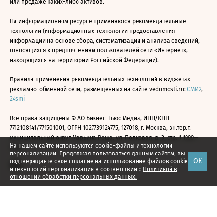
или продаже каких-либо активов.
На информационном ресурсе применяются рекомендательные
технологии (информационные технологии предоставления
информации на основе сбора, систематизации и анализа сведений,
относящихся к предпочтениям пользователей сети «Интернет»,
находящихся на территории Российской Федерации).
Правила применения рекомендательных технологий в виджетах
рекламно-обменной сети, размещенных на сайте vedomosti.ru:
СМИ2
,
24smi
Все права защищены © АО Бизнес Ньюс Медиа, ИНН/КПП
7712108141/771501001, ОГРН 1027739124775, 127018, г. Москва, вн.тер.г.
муниципальный округ Марьина Роща, ул. Полковая, д. 3, стр. 1 1999—
На нашем сайте используются cookie-файлы и технологии
2026
персонализации. Продолжая пользоваться данным сайтом, вы
ОК
подтверждаете свое
согласие
на использование файлов cookie
и технологий персонализации в соответствии с
Политикой в
отношении обработки персональных данных.