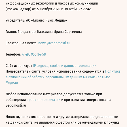
информационных технологий и массовых коммуникаций
(Роскомнадзор) от 27 ноября 2020 г. ЭЛ № ФС 77-79546
Учредитель: АО «Бизнес Ньюс Медиа»
Главный редактор: Казьмина Ирина Сергеевна
Электронная почта:
news@vedomosti.ru
Телефон:
+7 495 956-34-58
Сайт использует
IP адреса, cookie и данные геолокации
Пользователей сайта, условия использования содержатся в
Политике
в отношении обработки персональных данных АО «Бизнес Ньюс
Медиа»
Любое использование материалов допускается только при
соблюдении
правил перепечатки
и при наличии гиперссылки на
vedomosti.ru
Новости, аналитика, прогнозы и другие материалы, представленные
на данном сайте, не являются офертой или рекомендацией к покупке