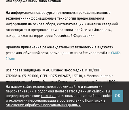
или продаже каких-либо активов.
На информационном ресурсе применяются рекомендательные
технологии (информационные технологии предоставления
информации на основе сбора, систематизации и анализа сведений,
относящихся к предпочтениям пользователей сети «Интернет»,
находящихся на территории Российской Федерации).
Правила применения рекомендательных технологий в виджетах
рекламно-обменной сети, размещенных на сайте vedomosti.ru:
СМИ2
,
24smi
Все права защищены © АО Бизнес Ньюс Медиа, ИНН/КПП
7712108141/771501001, ОГРН 1027739124775, 127018, г. Москва, вн.тер.г.
муниципальный округ Марьина Роща, ул. Полковая, д. 3, стр. 1 1999—
На нашем сайте используются cookie-файлы и технологии
2026
персонализации. Продолжая пользоваться данным сайтом, вы
ОК
подтверждаете свое
согласие
на использование файлов cookie
и технологий персонализации в соответствии с
Политикой в
отношении обработки персональных данных.