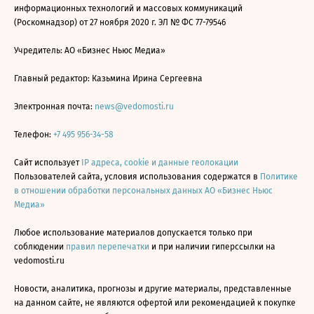
информационных технологий и массовых коммуникаций
(Роскомнадзор) от 27 ноября 2020 г. ЭЛ № ФС 77-79546
Учредитель: АО «Бизнес Ньюс Медиа»
Главный редактор: Казьмина Ирина Сергеевна
Электронная почта:
news@vedomosti.ru
Телефон:
+7 495 956-34-58
Сайт использует
IP адреса, cookie и данные геолокации
Пользователей сайта, условия использования содержатся в
Политике
в отношении обработки персональных данных АО «Бизнес Ньюс
Медиа»
Любое использование материалов допускается только при
соблюдении
правил перепечатки
и при наличии гиперссылки на
vedomosti.ru
Новости, аналитика, прогнозы и другие материалы, представленные
на данном сайте, не являются офертой или рекомендацией к покупке