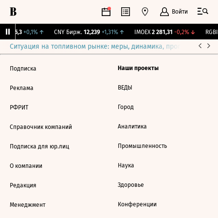
Войти
BI
115,3
+0,1%
↑
CNY Бирж.
12,239
+1,31%
↑
IMOEX
2 281,31
-0,2%
↓
RGBI
Ситуация на топливном рынке: меры, динамика, прогнозы
Выб
Наши проекты
Подписка
ВЕДЫ
Реклама
Город
РФРИТ
Аналитика
Справочник компаний
Промышленность
Подписка для юр.лиц
Наука
О компании
Здоровье
Редакция
Конференции
Менеджмент