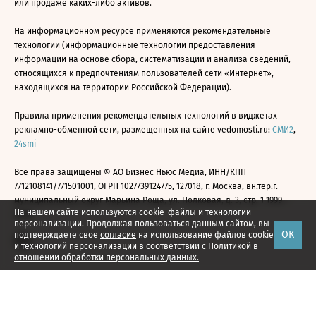
или продаже каких-либо активов.
На информационном ресурсе применяются рекомендательные
технологии (информационные технологии предоставления
информации на основе сбора, систематизации и анализа сведений,
относящихся к предпочтениям пользователей сети «Интернет»,
находящихся на территории Российской Федерации).
Правила применения рекомендательных технологий в виджетах
рекламно-обменной сети, размещенных на сайте vedomosti.ru:
СМИ2
,
24smi
Все права защищены © АО Бизнес Ньюс Медиа, ИНН/КПП
7712108141/771501001, ОГРН 1027739124775, 127018, г. Москва, вн.тер.г.
муниципальный округ Марьина Роща, ул. Полковая, д. 3, стр. 1 1999—
На нашем сайте используются cookie-файлы и технологии
2026
персонализации. Продолжая пользоваться данным сайтом, вы
ОК
подтверждаете свое
согласие
на использование файлов cookie
и технологий персонализации в соответствии с
Политикой в
отношении обработки персональных данных.