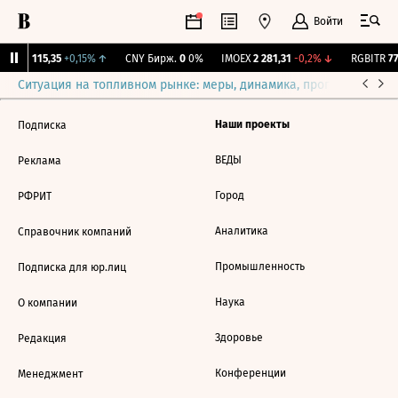
Войти
RGBI
115,35
+0,15%
↑
CNY Бирж.
0
0%
IMOEX
2 281,31
-0,2%
↓
RGBITR
77
Ситуация на топливном рынке: меры, динамика, прогнозы
Выб
Наши проекты
Подписка
ВЕДЫ
Реклама
Город
РФРИТ
Аналитика
Справочник компаний
Промышленность
Подписка для юр.лиц
Наука
О компании
Здоровье
Редакция
Конференции
Менеджмент