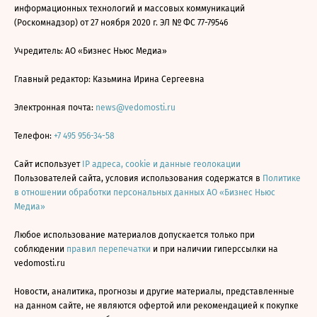
информационных технологий и массовых коммуникаций
(Роскомнадзор) от 27 ноября 2020 г. ЭЛ № ФС 77-79546
Учредитель: АО «Бизнес Ньюс Медиа»
Главный редактор: Казьмина Ирина Сергеевна
Электронная почта:
news@vedomosti.ru
Телефон:
+7 495 956-34-58
Сайт использует
IP адреса, cookie и данные геолокации
Пользователей сайта, условия использования содержатся в
Политике
в отношении обработки персональных данных АО «Бизнес Ньюс
Медиа»
Любое использование материалов допускается только при
соблюдении
правил перепечатки
и при наличии гиперссылки на
vedomosti.ru
Новости, аналитика, прогнозы и другие материалы, представленные
на данном сайте, не являются офертой или рекомендацией к покупке