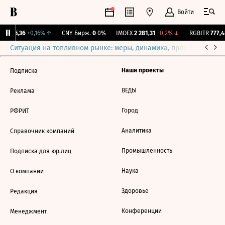
Войти
BI
115,36
+0,16%
↑
CNY Бирж.
0
0%
IMOEX
2 281,31
-0,2%
↓
RGBITR
777,4
Ситуация на топливном рынке: меры, динамика, прогнозы
Выб
Наши проекты
Подписка
ВЕДЫ
Реклама
Город
РФРИТ
Аналитика
Справочник компаний
Промышленность
Подписка для юр.лиц
Наука
О компании
Здоровье
Редакция
Конференции
Менеджмент