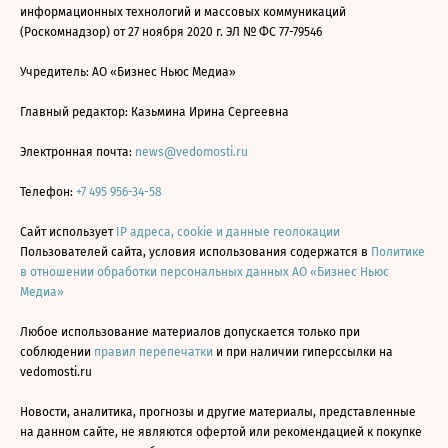
информационных технологий и массовых коммуникаций
(Роскомнадзор) от 27 ноября 2020 г. ЭЛ № ФС 77-79546
Учредитель: АО «Бизнес Ньюс Медиа»
Главный редактор: Казьмина Ирина Сергеевна
Электронная почта:
news@vedomosti.ru
Телефон:
+7 495 956-34-58
Сайт использует
IP адреса, cookie и данные геолокации
Пользователей сайта, условия использования содержатся в
Политике
в отношении обработки персональных данных АО «Бизнес Ньюс
Медиа»
Любое использование материалов допускается только при
соблюдении
правил перепечатки
и при наличии гиперссылки на
vedomosti.ru
Новости, аналитика, прогнозы и другие материалы, представленные
на данном сайте, не являются офертой или рекомендацией к покупке