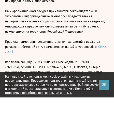
или продаже каких-либо активов.
На информационном ресурсе применяются рекомендательные
технологии (информационные технологии предоставления
информации на основе сбора, систематизации и анализа сведений,
относящихся к предпочтениям пользователей сети «Интернет»,
находящихся на территории Российской Федерации).
Правила применения рекомендательных технологий в виджетах
рекламно-обменной сети, размещенных на сайте vedomosti.ru:
СМИ2
,
24smi
Все права защищены © АО Бизнес Ньюс Медиа, ИНН/КПП
7712108141/771501001, ОГРН 1027739124775, 127018, г. Москва, вн.тер.г.
муниципальный округ Марьина Роща, ул. Полковая, д. 3, стр. 1 1999—
На нашем сайте используются cookie-файлы и технологии
2026
персонализации. Продолжая пользоваться данным сайтом, вы
ОК
подтверждаете свое
согласие
на использование файлов cookie
и технологий персонализации в соответствии с
Политикой в
отношении обработки персональных данных.