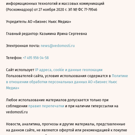
информационных технологий и массовых коммуникаций
(Роскомнадзор) от 27 ноября 2020 г. ЭЛ № ФС 77-79546
Учредитель: АО «Бизнес Ньюс Медиа»
Главный редактор: Казьмина Ирина Сергеевна
Электронная почта:
news@vedomosti.ru
Телефон:
+7 495 956-34-58
Сайт использует
IP адреса, cookie и данные геолокации
Пользователей сайта, условия использования содержатся в
Политике
в отношении обработки персональных данных АО «Бизнес Ньюс
Медиа»
Любое использование материалов допускается только при
соблюдении
правил перепечатки
и при наличии гиперссылки на
vedomosti.ru
Новости, аналитика, прогнозы и другие материалы, представленные
на данном сайте, не являются офертой или рекомендацией к покупке