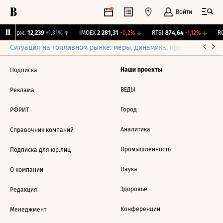
Войти
NY Бирж.
12,239
+1,31%
↑
IMOEX
2 281,31
-0,2%
↓
RTSI
874,64
-1,12%
↓
RG
Ситуация на топливном рынке: меры, динамика, прогнозы
Выб
Наши проекты
Подписка
ВЕДЫ
Реклама
Город
РФРИТ
Аналитика
Справочник компаний
Промышленность
Подписка для юр.лиц
Наука
О компании
Здоровье
Редакция
Конференции
Менеджмент