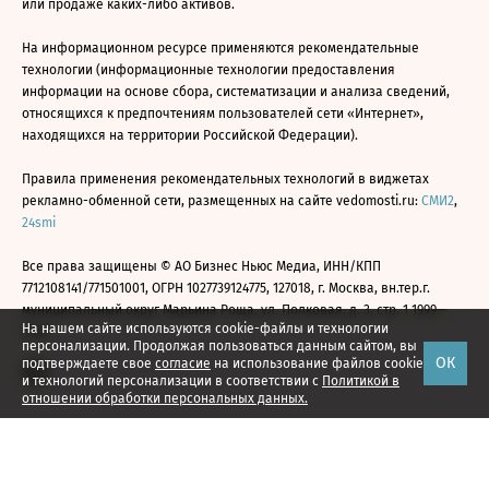
или продаже каких-либо активов.
На информационном ресурсе применяются рекомендательные
технологии (информационные технологии предоставления
информации на основе сбора, систематизации и анализа сведений,
относящихся к предпочтениям пользователей сети «Интернет»,
находящихся на территории Российской Федерации).
Правила применения рекомендательных технологий в виджетах
рекламно-обменной сети, размещенных на сайте vedomosti.ru:
СМИ2
,
24smi
Все права защищены © АО Бизнес Ньюс Медиа, ИНН/КПП
7712108141/771501001, ОГРН 1027739124775, 127018, г. Москва, вн.тер.г.
муниципальный округ Марьина Роща, ул. Полковая, д. 3, стр. 1 1999—
На нашем сайте используются cookie-файлы и технологии
2026
персонализации. Продолжая пользоваться данным сайтом, вы
ОК
подтверждаете свое
согласие
на использование файлов cookie
и технологий персонализации в соответствии с
Политикой в
отношении обработки персональных данных.