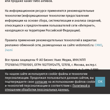
или продаже каких-либо активов.
На информационном ресурсе применяются рекомендательные
технологии (информационные технологии предоставления
информации на основе сбора, систематизации и анализа сведений,
относящихся к предпочтениям пользователей сети «Интернет»,
находящихся на территории Российской Федерации).
Правила применения рекомендательных технологий в виджетах
рекламно-обменной сети, размещенных на сайте vedomosti.ru:
СМИ2
,
24smi
Все права защищены © АО Бизнес Ньюс Медиа, ИНН/КПП
7712108141/771501001, ОГРН 1027739124775, 127018, г. Москва, вн.тер.г.
муниципальный округ Марьина Роща, ул. Полковая, д. 3, стр. 1 1999—
На нашем сайте используются cookie-файлы и технологии
2026
персонализации. Продолжая пользоваться данным сайтом, вы
ОК
подтверждаете свое
согласие
на использование файлов cookie
и технологий персонализации в соответствии с
Политикой в
отношении обработки персональных данных.