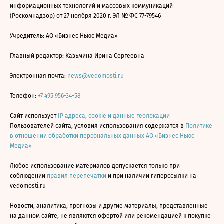
информационных технологий и массовых коммуникаций
(Роскомнадзор) от 27 ноября 2020 г. ЭЛ № ФС 77-79546
Учредитель: АО «Бизнес Ньюс Медиа»
Главный редактор: Казьмина Ирина Сергеевна
Электронная почта:
news@vedomosti.ru
Телефон:
+7 495 956-34-58
Сайт использует
IP адреса, cookie и данные геолокации
Пользователей сайта, условия использования содержатся в
Политике
в отношении обработки персональных данных АО «Бизнес Ньюс
Медиа»
Любое использование материалов допускается только при
соблюдении
правил перепечатки
и при наличии гиперссылки на
vedomosti.ru
Новости, аналитика, прогнозы и другие материалы, представленные
на данном сайте, не являются офертой или рекомендацией к покупке