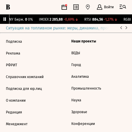
Войти
CNY Бирж.
0
0%
IMOEX
2 285,88
-0,69%
↓
RTSI
884,56
-1,27%
↓
RGBI
Ситуация на топливном рынке: меры, динамика, прогнозы
Выб
Наши проекты
Подписка
ВЕДЫ
Реклама
Город
РФРИТ
Аналитика
Справочник компаний
Промышленность
Подписка для юр.лиц
Наука
О компании
Здоровье
Редакция
Конференции
Менеджмент