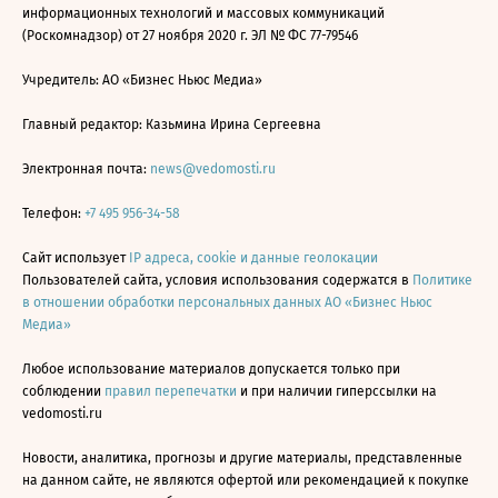
информационных технологий и массовых коммуникаций
(Роскомнадзор) от 27 ноября 2020 г. ЭЛ № ФС 77-79546
Учредитель: АО «Бизнес Ньюс Медиа»
Главный редактор: Казьмина Ирина Сергеевна
Электронная почта:
news@vedomosti.ru
Телефон:
+7 495 956-34-58
Сайт использует
IP адреса, cookie и данные геолокации
Пользователей сайта, условия использования содержатся в
Политике
в отношении обработки персональных данных АО «Бизнес Ньюс
Медиа»
Любое использование материалов допускается только при
соблюдении
правил перепечатки
и при наличии гиперссылки на
vedomosti.ru
Новости, аналитика, прогнозы и другие материалы, представленные
на данном сайте, не являются офертой или рекомендацией к покупке