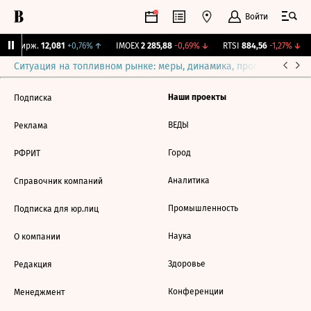
Войти
NY Бирж.
12,081
+0,76%
↑
IMOEX
2 285,88
-0,69%
↓
RTSI
884,56
-1,27%
↓
Ситуация на топливном рынке: меры, динамика, прогнозы
Выб
Наши проекты
Подписка
ВЕДЫ
Реклама
Город
РФРИТ
Аналитика
Справочник компаний
Промышленность
Подписка для юр.лиц
Наука
О компании
Здоровье
Редакция
Конференции
Менеджмент