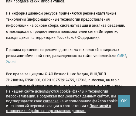
или продаже каких-либо активов.
На информационном ресурсе применяются рекомендательные
технологии (информационные технологии предоставления
информации на основе сбора, систематизации и анализа сведений,
относящихся к предпочтениям пользователей сети «Интернет»,
находящихся на территории Российской Федерации).
Правила применения рекомендательных технологий в виджетах
рекламно-обменной сети, размещенных на сайте vedomosti.ru:
СМИ2
,
24smi
Все права защищены © АО Бизнес Ньюс Медиа, ИНН/КПП
7712108141/771501001, ОГРН 1027739124775, 127018, г. Москва, вн.тер.г.
муниципальный округ Марьина Роща, ул. Полковая, д. 3, стр. 1 1999—
На нашем сайте используются cookie-файлы и технологии
2026
персонализации. Продолжая пользоваться данным сайтом, вы
ОК
подтверждаете свое
согласие
на использование файлов cookie
и технологий персонализации в соответствии с
Политикой в
отношении обработки персональных данных.