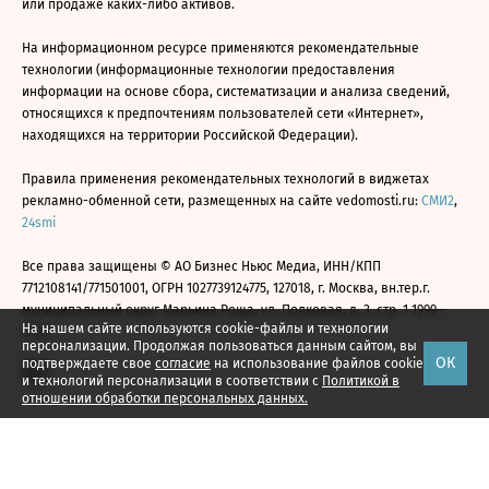
или продаже каких-либо активов.
На информационном ресурсе применяются рекомендательные
технологии (информационные технологии предоставления
информации на основе сбора, систематизации и анализа сведений,
относящихся к предпочтениям пользователей сети «Интернет»,
находящихся на территории Российской Федерации).
Правила применения рекомендательных технологий в виджетах
рекламно-обменной сети, размещенных на сайте vedomosti.ru:
СМИ2
,
24smi
Все права защищены © АО Бизнес Ньюс Медиа, ИНН/КПП
7712108141/771501001, ОГРН 1027739124775, 127018, г. Москва, вн.тер.г.
муниципальный округ Марьина Роща, ул. Полковая, д. 3, стр. 1 1999—
На нашем сайте используются cookie-файлы и технологии
2026
персонализации. Продолжая пользоваться данным сайтом, вы
ОК
подтверждаете свое
согласие
на использование файлов cookie
и технологий персонализации в соответствии с
Политикой в
отношении обработки персональных данных.