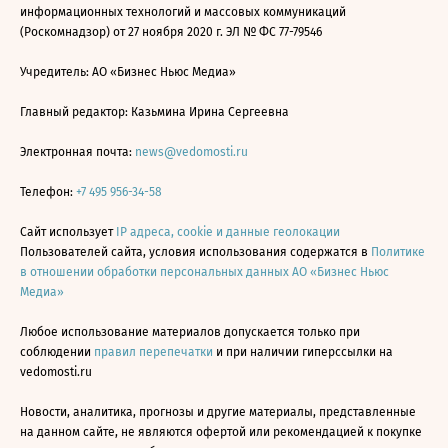
информационных технологий и массовых коммуникаций
(Роскомнадзор) от 27 ноября 2020 г. ЭЛ № ФС 77-79546
Учредитель: АО «Бизнес Ньюс Медиа»
Главный редактор: Казьмина Ирина Сергеевна
Электронная почта:
news@vedomosti.ru
Телефон:
+7 495 956-34-58
Сайт использует
IP адреса, cookie и данные геолокации
Пользователей сайта, условия использования содержатся в
Политике
в отношении обработки персональных данных АО «Бизнес Ньюс
Медиа»
Любое использование материалов допускается только при
соблюдении
правил перепечатки
и при наличии гиперссылки на
vedomosti.ru
Новости, аналитика, прогнозы и другие материалы, представленные
на данном сайте, не являются офертой или рекомендацией к покупке