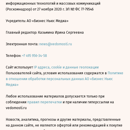
информационных технологий и массовых коммуникаций
(Роскомнадзор) от 27 ноября 2020 г. ЭЛ № ФС 77-79546
Учредитель: АО «Бизнес Ньюс Медиа»
Главный редактор: Казьмина Ирина Сергеевна
Электронная почта:
news@vedomosti.ru
Телефон:
+7 495 956-34-58
Сайт использует
IP адреса, cookie и данные геолокации
Пользователей сайта, условия использования содержатся в
Политике
в отношении обработки персональных данных АО «Бизнес Ньюс
Медиа»
Любое использование материалов допускается только при
соблюдении
правил перепечатки
и при наличии гиперссылки на
vedomosti.ru
Новости, аналитика, прогнозы и другие материалы, представленные
на данном сайте, не являются офертой или рекомендацией к покупке