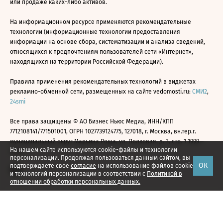
или продаже каких-либо активов.
На информационном ресурсе применяются рекомендательные
технологии (информационные технологии предоставления
информации на основе сбора, систематизации и анализа сведений,
относящихся к предпочтениям пользователей сети «Интернет»,
находящихся на территории Российской Федерации).
Правила применения рекомендательных технологий в виджетах
рекламно-обменной сети, размещенных на сайте vedomosti.ru:
СМИ2
,
24smi
Все права защищены © АО Бизнес Ньюс Медиа, ИНН/КПП
7712108141/771501001, ОГРН 1027739124775, 127018, г. Москва, вн.тер.г.
муниципальный округ Марьина Роща, ул. Полковая, д. 3, стр. 1 1999—
На нашем сайте используются cookie-файлы и технологии
2026
персонализации. Продолжая пользоваться данным сайтом, вы
ОК
подтверждаете свое
согласие
на использование файлов cookie
и технологий персонализации в соответствии с
Политикой в
отношении обработки персональных данных.