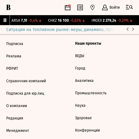
Войти
↑
ARSA
7,51
-0,4%
↓
CHKZ
16 100
-0,62%
↓
IMOEX
2 279,24
-0,29%
↓
Ситуация на топливном рынке: меры, динамика, прогнозы
Выб
Наши проекты
Подписка
ВЕДЫ
Реклама
Город
РФРИТ
Аналитика
Справочник компаний
Промышленность
Подписка для юр.лиц
Наука
О компании
Здоровье
Редакция
Конференции
Менеджмент