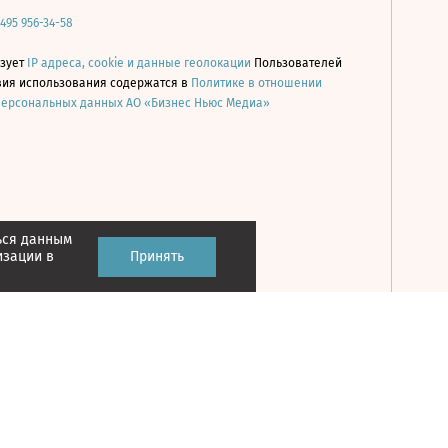
 495 956-34-58
ьзует
IP адреса, cookie и данные геолокации
Пользователей
овия использования содержатся в
Политике в отношении
персональных данных АО «Бизнес Ньюс Медиа»
ься данным
Принять
изации в