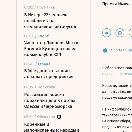
Премия Импул
07:02
/ Политика
В Нигере 22 человека
погибли из-за
столкновения автобусов
06:52
/
Спорт
Умер отец Лионеля Месси,
Евгений Кузнецов нашел
Скачать дл
новый клуб в КХЛ
06:46
/
Страна
Любое использов
В Уфе дроны пытались
правил перепеч
атаковать предприятия
Новости, аналити
06:35
/ Политика
данном сайте, не
Российские войска
продаже каких-л
поразили цели в портах
Одессы и Черноморска
На информацион
технологии (инф
06:21
/ Общество
на основе сбора,
Коренные и
предпочтениям п
малочисленные: народы в