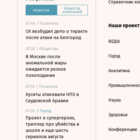
Справочник ко
Новости
Новости
компаний
07:49
/ Политика
Наши проек
СК возбудил дело о теракте
после атаки на Белгород
ВЕДЫ
07:30
/ Общество
Город
В Москве после
аномальной жары
ожидается резкое
Аналитика
похолодание
Промышленнос
07:16
/ Политика
Хуситы атаковали НПЗ в
Наука
Саудовской Аравии
07:03
/
Город
Здоровье
Проект о супергероях,
триллер про убийства в
Конференции
школе и еще шесть
сериалов августа