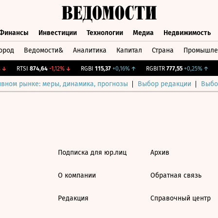
Финансы
Инвестиции
Технологии
Медиа
Недвижимость
ород
Ведомости&
Аналитика
Капитал
Страна
Промышле
а
Финансы
Инвестиции
Технологии
Медиа
Недвижимос
↓
RTSI
874,64
-1,12%
↓
RGBI
115,37
+0,16%
↑
RGBITR
777,55
+0,25%
↑
C
ивном рынке: меры, динамика, прогнозы
Выбор редакции
Выбо
Подписка для юр.лиц
Архив
О компании
Обратная связь
Редакция
Справочный центр