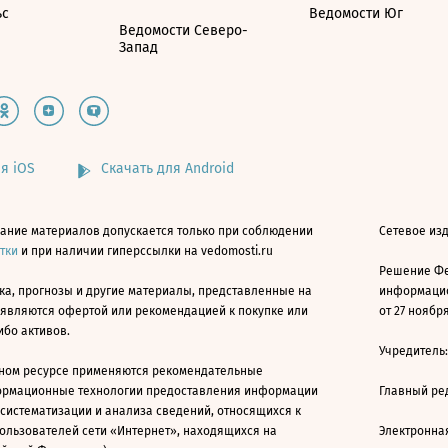
ьс
Ведомости Юг
Ведомости Северо-
Запад
я iOS
Скачать для Android
ание материалов допускается только при соблюдении
Сетевое изд
атки
и при наличии гиперссылки на vedomosti.ru
Решение Фе
ка, прогнозы и другие материалы, представленные на
информацио
 являются офертой или рекомендацией к покупке или
от 27 ноября
ибо активов.
Учредитель
ном ресурсе применяются рекомендательные
ормационные технологии предоставления информации
Главный ре
 систематизации и анализа сведений, относящихся к
ользователей сети «Интернет», находящихся на
Электронна