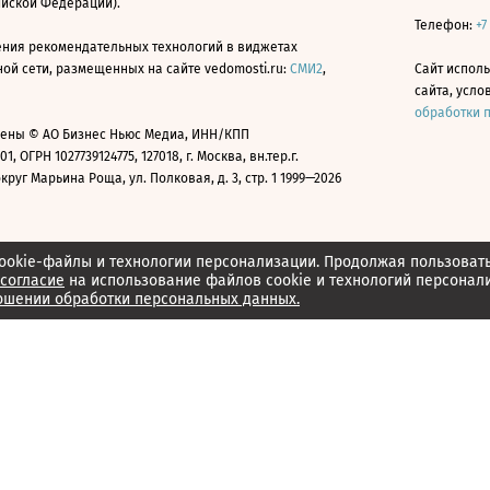
ийской Федерации).
Телефон:
+7
ния рекомендательных технологий в виджетах
й сети, размещенных на сайте vedomosti.ru:
СМИ2
,
Сайт испол
сайта, усл
обработки 
ены © АО Бизнес Ньюс Медиа, ИНН/КПП
01, ОГРН 1027739124775, 127018, г. Москва, вн.тер.г.
уг Марьина Роща, ул. Полковая, д. 3, стр. 1 1999—2026
ookie-файлы и технологии персонализации. Продолжая пользоват
согласие
на использование файлов cookie и технологий персонал
ошении обработки персональных данных.