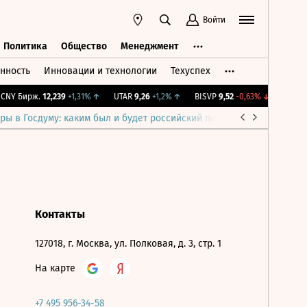
Войти
Политика
Общество
Менеджмент
нность
Инновации и технологии
Техуспех
ть
Политика
Общество
Менеджмент
NY Бирж.
12,239
+1,31%
↑
UTAR
9,26
+1,2%
↑
BISVP
9,52
-0,63%
↓
IMOEX
2
ры в Госдуму: каким был и будет российский парламент
Война н
Контакты
127018, г. Москва, ул. Полковая, д. 3, стр. 1
На карте
+7 495 956-34-58