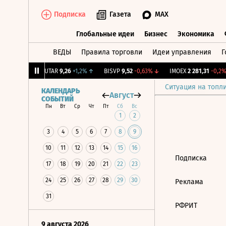
Подписка
Газета
MAX
Глобальные идеи
Бизнес
Экономика
ВЕДЫ
Правила торговли
Идеи управления
Г
Глобальные идеи
Бизнес
Экономик
39
+1,31%
↑
UTAR
9,26
+1,2%
↑
BISVP
9,52
-0,63%
↓
IMOEX
2 281,31
-0,2%
Ситуация на топл
КАЛЕНДАРЬ
Август
СОБЫТИЙ
Пн
Вт
Ср
Чт
Пт
Сб
Вс
1
2
3
4
5
6
7
8
9
10
11
12
13
14
15
16
Подписка
17
18
19
20
21
22
23
24
25
26
27
28
29
30
Реклама
31
РФРИТ
9 августа 2026