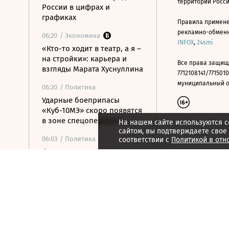
территории Росс
России в цифрах и
графиках
Правила примене
рекламно-обменно
06:20
/ Экономика
INFOX
,
24smi
«Кто-то ходит в театр, а я –
на стройки»: карьера и
Все права защищ
взгляды Марата Хуснуллина
7712108141/7715010
муниципальный окр
06:20
/ Политика
Ударные боеприпасы
«Куб-10МЭ» скоро появятся
в зоне спецоперации
На нашем сайте используются c
сайтом, вы подтверждаете свое
06:03
/ Политика
соответствии с
Политикой в отн
Финляндия отказалась
передавать Украине ракеты
для Patriot
06:00
/
ESG
Экспедиция обнаружила
краснокнижные растения в
горах Карачаево-Черкесии