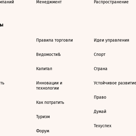
мпаний
Менеджмент
Распространение
ты
Правила торговли
Идеи управления
Ведомости&
Спорт
Капитал
Страна
ть
Инновации и
Устойчивое развити
технологии
Право
Как потратить
Думай
Туризм
Техуспех
Форум