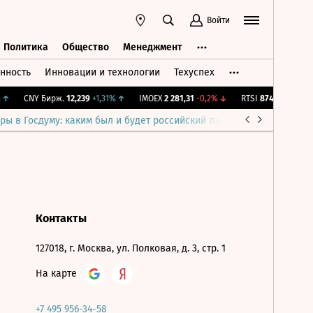
Войти
Политика
Общество
Менеджмент
нность
Инновации и технологии
Техуспех
ть
Политика
Общество
Менеджмент
↑
CNY Бирж.
12,239
+1,31%
↑
IMOEX
2 281,31
-0,2%
↓
RTSI
874,64
-1,12%
ры в Госдуму: каким был и будет российский парламент
Война н
Контакты
127018, г. Москва, ул. Полковая, д. 3, стр. 1
На карте
+7 495 956-34-58