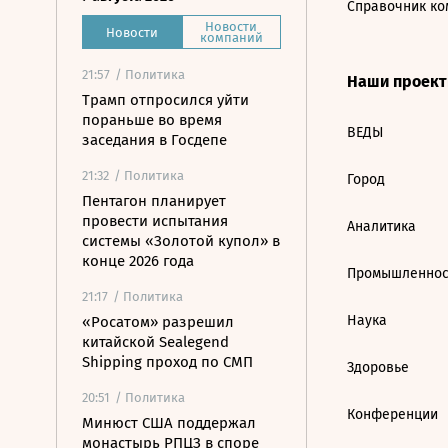
Справочник ко
Новости
Новости
компаний
21:57
/ Политика
Наши проек
Трамп отпросился уйти
пораньше во время
ВЕДЫ
заседания в Госдепе
21:32
/ Политика
Город
Пентагон планирует
провести испытания
Аналитика
системы «Золотой купол» в
конце 2026 года
Промышленнос
21:17
/ Политика
Наука
«Росатом» разрешил
китайской Sealegend
Shipping проход по СМП
Здоровье
20:51
/ Политика
Конференции
Минюст США поддержал
монастырь РПЦЗ в споре