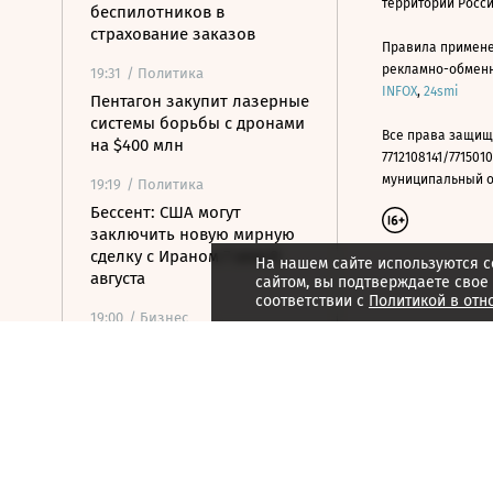
территории Росс
беспилотников в
страхование заказов
Правила примене
рекламно-обменно
19:31
/ Политика
INFOX
,
24smi
Пентагон закупит лазерные
системы борьбы с дронами
Все права защищ
на $400 млн
7712108141/7715010
муниципальный окр
19:19
/ Политика
Бессент: США могут
заключить новую мирную
сделку с Ираном 7 или 8
На нашем сайте используются c
августа
сайтом, вы подтверждаете свое
соответствии с
Политикой в отн
19:00
/ Бизнес
Аукцион по продаже
Рижского вокзала вновь не
состоялся
18:44
/ Политика
В Раде призвали Федорова
отправиться служить в ВСУ