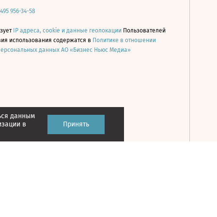
 495 956-34-58
ьзует
IP адреса, cookie и данные геолокации
Пользователей
овия использования содержатся в
Политике в отношении
персональных данных АО «Бизнес Ньюс Медиа»
ься данным
Принять
изации в