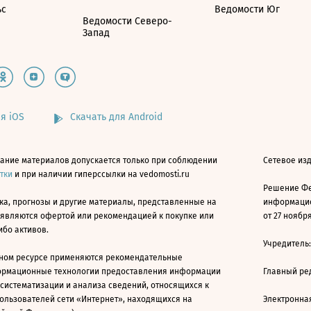
ьс
Ведомости Юг
Ведомости Северо-
Запад
я iOS
Скачать для Android
ание материалов допускается только при соблюдении
Сетевое изд
атки
и при наличии гиперссылки на vedomosti.ru
Решение Фе
ка, прогнозы и другие материалы, представленные на
информацио
 являются офертой или рекомендацией к покупке или
от 27 ноября
ибо активов.
Учредитель
ном ресурсе применяются рекомендательные
ормационные технологии предоставления информации
Главный ре
 систематизации и анализа сведений, относящихся к
ользователей сети «Интернет», находящихся на
Электронна