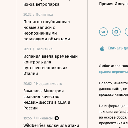
Премия Импул
из-за ветропарка
20:32
/ Политика
Пентагон опубликовал
новые записи с
неопознанными
летающими объектами
Скачать дл
20:11
/ Политика
Испания ввела временный
контроль для
Любое использов
путешественников из
правил перепеч
Италии
Новости, аналити
20:02
/ Недвижимость
данном сайте, не
Замглавы Минстроя
продаже каких-л
сравнил качество
недвижимости в США и
На информацион
России
технологии (инф
на основе сбора,
19:55
/ Финансы
предпочтениям п
Wildberries включила атаки