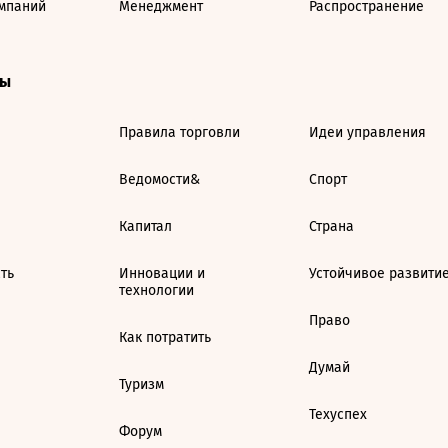
мпаний
Менеджмент
Распространение
ты
Правила торговли
Идеи управления
Ведомости&
Спорт
Капитал
Страна
ть
Инновации и
Устойчивое развити
технологии
Право
Как потратить
Думай
Туризм
Техуспех
Форум