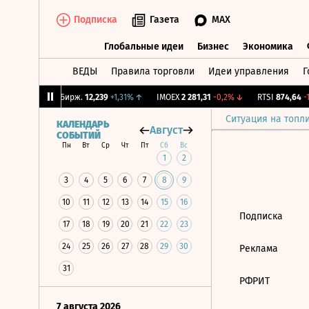
Подписка
Газета
MAX
Глобальные идеи
Бизнес
Экономика
ВЕДЫ
Правила торговли
Идеи управления
Г
Глобальные идеи
Бизнес
Экономик
,64%
↑
CNY Бирж.
12,239
+1,31%
↑
IMOEX
2 281,31
-0,2%
↓
RTSI
874,64
-1,
Ситуация на топл
КАЛЕНДАРЬ
Август
СОБЫТИЙ
Пн
Вт
Ср
Чт
Пт
Сб
Вс
1
2
3
4
5
6
7
8
9
10
11
12
13
14
15
16
Подписка
17
18
19
20
21
22
23
24
25
26
27
28
29
30
Реклама
31
РФРИТ
7 августа 2026