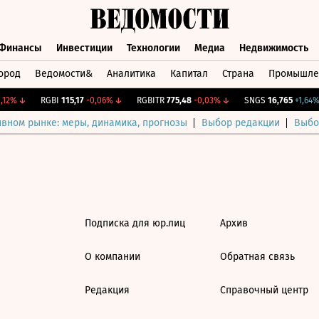
Финансы
Инвестиции
Технологии
Медиа
Недвижимость
ород
Ведомости&
Аналитика
Капитал
Страна
Промышле
а
Финансы
Инвестиции
Технологии
Медиа
Недвижимос
12%
↓
RGBI
115,17
-0,06%
↓
RGBITR
775,48
-0,03%
↓
SNGS
16,765
+1,64%
ивном рынке: меры, динамика, прогнозы
Выбор редакции
Выбо
Подписка для юр.лиц
Архив
О компании
Обратная связь
Редакция
Справочный центр