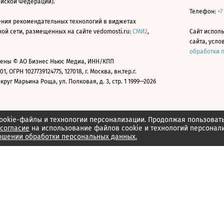
ийской Федерации).
Телефон:
+7
ния рекомендательных технологий в виджетах
й сети, размещенных на сайте vedomosti.ru:
СМИ2
,
Сайт испол
сайта, усл
обработки 
ены © АО Бизнес Ньюс Медиа, ИНН/КПП
01, ОГРН 1027739124775, 127018, г. Москва, вн.тер.г.
уг Марьина Роща, ул. Полковая, д. 3, стр. 1 1999—2026
ookie-файлы и технологии персонализации. Продолжая пользоват
согласие
на использование файлов cookie и технологий персонал
ошении обработки персональных данных.