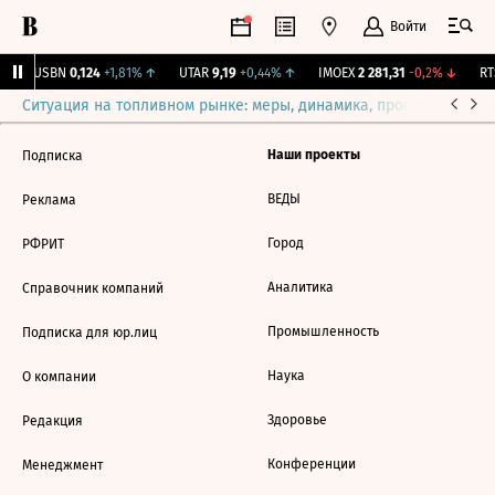
Войти
↑
USBN
0,124
+1,81%
↑
UTAR
9,19
+0,44%
↑
IMOEX
2 281,31
-0,2%
↓
RTS
Ситуация на топливном рынке: меры, динамика, прогнозы
Выб
Наши проекты
Подписка
ВЕДЫ
Реклама
Город
РФРИТ
Аналитика
Справочник компаний
Промышленность
Подписка для юр.лиц
Наука
О компании
Здоровье
Редакция
Конференции
Менеджмент