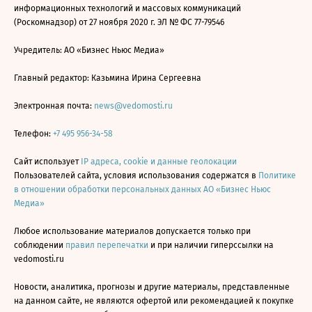
информационных технологий и массовых коммуникаций
(Роскомнадзор) от 27 ноября 2020 г. ЭЛ № ФС 77-79546
Учредитель: АО «Бизнес Ньюс Медиа»
Главный редактор: Казьмина Ирина Сергеевна
Электронная почта:
news@vedomosti.ru
Телефон:
+7 495 956-34-58
Сайт использует
IP адреса, cookie и данные геолокации
Пользователей сайта, условия использования содержатся в
Политике
в отношении обработки персональных данных АО «Бизнес Ньюс
Медиа»
Любое использование материалов допускается только при
соблюдении
правил перепечатки
и при наличии гиперссылки на
vedomosti.ru
Новости, аналитика, прогнозы и другие материалы, представленные
на данном сайте, не являются офертой или рекомендацией к покупке