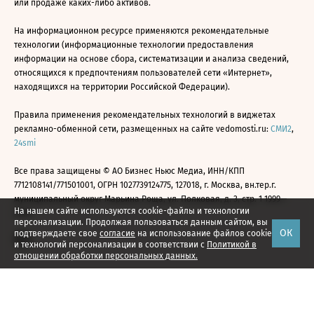
или продаже каких-либо активов.
На информационном ресурсе применяются рекомендательные
технологии (информационные технологии предоставления
информации на основе сбора, систематизации и анализа сведений,
относящихся к предпочтениям пользователей сети «Интернет»,
находящихся на территории Российской Федерации).
Правила применения рекомендательных технологий в виджетах
рекламно-обменной сети, размещенных на сайте vedomosti.ru:
СМИ2
,
24smi
Все права защищены © АО Бизнес Ньюс Медиа, ИНН/КПП
7712108141/771501001, ОГРН 1027739124775, 127018, г. Москва, вн.тер.г.
муниципальный округ Марьина Роща, ул. Полковая, д. 3, стр. 1 1999—
На нашем сайте используются cookie-файлы и технологии
2026
персонализации. Продолжая пользоваться данным сайтом, вы
ОК
подтверждаете свое
согласие
на использование файлов cookie
и технологий персонализации в соответствии с
Политикой в
отношении обработки персональных данных.