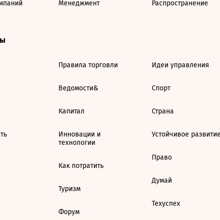
мпаний
Менеджмент
Распространение
ты
Правила торговли
Идеи управления
Ведомости&
Спорт
Капитал
Страна
ть
Инновации и
Устойчивое развити
технологии
Право
Как потратить
Думай
Туризм
Техуспех
Форум