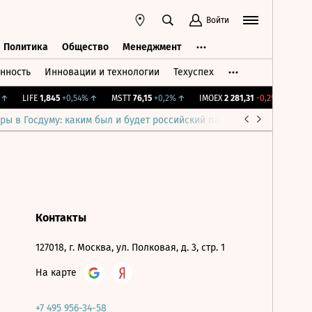
Войти
Политика
Общество
Менеджмент
нность
Инновации и технологии
Техуспех
ть
Политика
Общество
Менеджмент
↑
LIFE
1,845
+0,54%
↑
MSTT
76,15
+0,2%
↑
IMOEX
2 281,31
-0,2%
↓
RTSI
ры в Госдуму: каким был и будет российский парламент
Война н
Контакты
127018, г. Москва, ул. Полковая, д. 3, стр. 1
На карте
+7 495 956-34-58