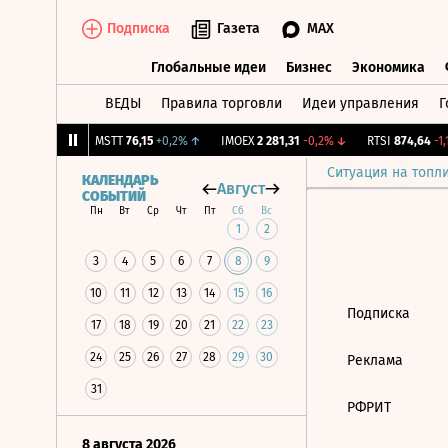
Подписка
Газета
MAX
Глобальные идеи
Бизнес
Экономика
ВЕДЫ
Правила торговли
Идеи управления
Г
Глобальные идеи
Бизнес
Экономик
845
+0,54%
↑
MSTT
76,15
+0,2%
↑
IMOEX
2 281,31
-0,2%
↓
RTSI
874,64
-1,1
Ситуация на топл
КАЛЕНДАРЬ
Август
СОБЫТИЙ
Пн
Вт
Ср
Чт
Пт
Сб
Вс
1
2
3
4
5
6
7
8
9
10
11
12
13
14
15
16
Подписка
17
18
19
20
21
22
23
24
25
26
27
28
29
30
Реклама
31
РФРИТ
8 августа 2026