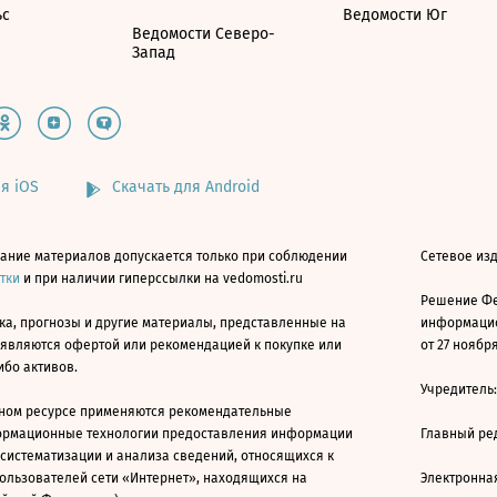
ьс
Ведомости Юг
Ведомости Северо-
Запад
я iOS
Скачать для Android
ание материалов допускается только при соблюдении
Сетевое изд
атки
и при наличии гиперссылки на vedomosti.ru
Решение Фе
ка, прогнозы и другие материалы, представленные на
информацио
 являются офертой или рекомендацией к покупке или
от 27 ноября
ибо активов.
Учредитель
ном ресурсе применяются рекомендательные
ормационные технологии предоставления информации
Главный ре
 систематизации и анализа сведений, относящихся к
ользователей сети «Интернет», находящихся на
Электронна