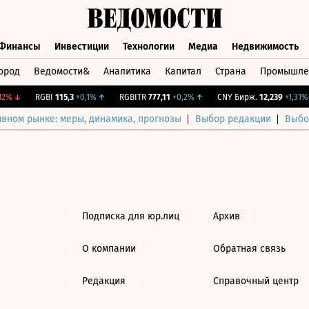
Финансы
Инвестиции
Технологии
Медиа
Недвижимость
ород
Ведомости&
Аналитика
Капитал
Страна
Промышле
а
Финансы
Инвестиции
Технологии
Медиа
Недвижимос
2%
↓
RGBI
115,3
+0,1%
↑
RGBITR
777,11
+0,2%
↑
CNY Бирж.
12,239
+1,31%
ивном рынке: меры, динамика, прогнозы
Выбор редакции
Выбо
Подписка для юр.лиц
Архив
О компании
Обратная связь
Редакция
Справочный центр