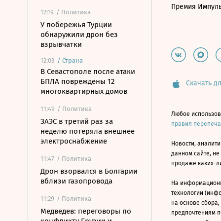
Премия Импул
12:19
/ Политика
У побережья Турции
обнаружили дрон без
взрывчатки
12:03
/
Страна
В Севастополе после атаки
БПЛА повреждены 12
Скачать дл
многоквартирных домов
11:49
/ Политика
Любое использов
ЗАЭС в третий раз за
правил перепеч
неделю потеряла внешнее
электроснабжение
Новости, аналити
данном сайте, не
11:47
/ Политика
продаже каких-л
Дрон взорвался в Болгарии
вблизи газопровода
На информацион
технологии (инф
11:29
/ Политика
на основе сбора,
Медведев: переговоры по
предпочтениям п