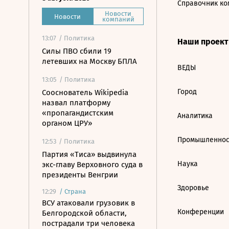
Справочник ко
Новости
Новости
компаний
13:07
/ Политика
Наши проек
Силы ПВО сбили 19
летевших на Москву БПЛА
ВЕДЫ
13:05
/ Политика
Город
Сооснователь Wikipedia
назвал платформу
«пропагандистским
Аналитика
органом ЦРУ»
Промышленнос
12:53
/ Политика
Партия «Тиса» выдвинула
Наука
экс-главу Верховного суда в
президенты Венгрии
Здоровье
12:29
/
Страна
ВСУ атаковали грузовик в
Конференции
Белгородской области,
пострадали три человека