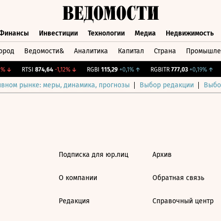
Финансы
Инвестиции
Технологии
Медиа
Недвижимость
ород
Ведомости&
Аналитика
Капитал
Страна
Промышле
а
Финансы
Инвестиции
Технологии
Медиа
Недвижимос
%
↓
RTSI
874,64
-1,12%
↓
RGBI
115,29
+0,1%
↑
RGBITR
777,03
+0,19%
↑
ивном рынке: меры, динамика, прогнозы
Выбор редакции
Выбо
Подписка для юр.лиц
Архив
О компании
Обратная связь
Редакция
Справочный центр