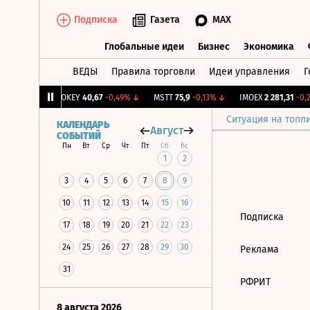
Подписка
Газета
MAX
Глобальные идеи
Бизнес
Экономика
ВЕДЫ
Правила торговли
Идеи управления
Г
Глобальные идеи
Бизнес
Экономик
39
+1,31%
↑
OKEY
40,67
-0,49%
↓
MSTT
75,9
-0,13%
↓
IMOEX
2 281,31
-0,2
Ситуация на топл
КАЛЕНДАРЬ
Август
СОБЫТИЙ
Пн
Вт
Ср
Чт
Пт
Сб
Вс
1
2
3
4
5
6
7
8
9
10
11
12
13
14
15
16
Подписка
17
18
19
20
21
22
23
24
25
26
27
28
29
30
Реклама
31
РФРИТ
8 августа 2026