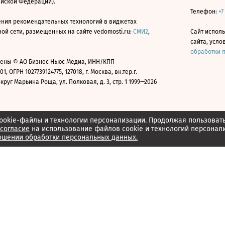
ийской Федерации).
Телефон:
+7
ния рекомендательных технологий в виджетах
й сети, размещенных на сайте vedomosti.ru:
СМИ2
,
Сайт испол
сайта, усл
обработки 
ены © АО Бизнес Ньюс Медиа, ИНН/КПП
01, ОГРН 1027739124775, 127018, г. Москва, вн.тер.г.
уг Марьина Роща, ул. Полковая, д. 3, стр. 1 1999—2026
ookie-файлы и технологии персонализации. Продолжая пользоват
согласие
на использование файлов cookie и технологий персонал
ошении обработки персональных данных.