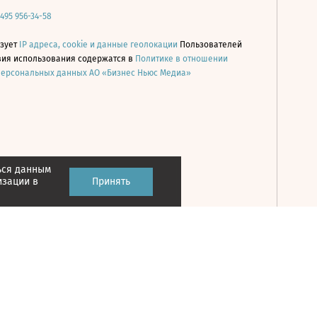
 495 956-34-58
ьзует
IP адреса, cookie и данные геолокации
Пользователей
овия использования содержатся в
Политике в отношении
персональных данных АО «Бизнес Ньюс Медиа»
ься данным
Принять
изации в