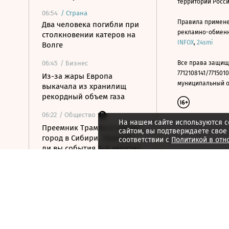
территории Росс
06:54
/
Страна
Правила примене
Два человека погибли при
рекламно-обменно
столкновении катеров на
INFOX
,
24smi
Волге
06:45
/ Бизнес
Все права защищ
7712108141/7715010
Из-за жары Европа
муниципальный окр
выкачала из хранилищ
рекордный объем газа
06:22
/ Общество
На нашем сайте используются c
Преемник Трампа и новый
сайтом, вы подтверждаете свое
город в Сибири. Помните
соответствии с
Политикой в отн
ли вы события 3–8 августа?
06:21
/ Политика
Выселить нельзя оставить:
как в Испании захватывают
жилье
06:11
/ Политика