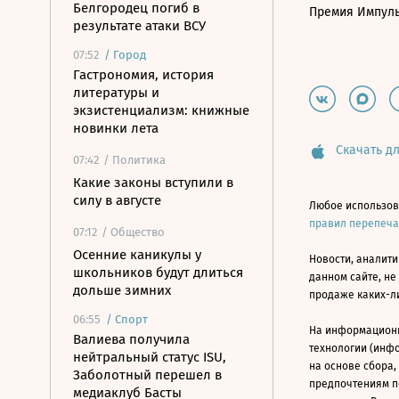
Белгородец погиб в
Премия Импул
результате атаки ВСУ
07:52
/
Город
Гастрономия, история
литературы и
экзистенциализм: книжные
новинки лета
Скачать дл
07:42
/ Политика
Какие законы вступили в
силу в августе
Любое использов
правил перепеч
07:12
/ Общество
Осенние каникулы у
Новости, аналити
школьников будут длиться
данном сайте, не
дольше зимних
продаже каких-л
06:55
/
Спорт
На информацион
Валиева получила
технологии (инф
нейтральный статус ISU,
на основе сбора,
Заболотный перешел в
предпочтениям п
медиаклуб Басты