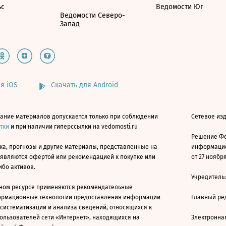
ьс
Ведомости Юг
Ведомости Северо-
Запад
я iOS
Скачать для Android
ание материалов допускается только при соблюдении
Сетевое изд
атки
и при наличии гиперссылки на vedomosti.ru
Решение Фе
ка, прогнозы и другие материалы, представленные на
информацио
 являются офертой или рекомендацией к покупке или
от 27 ноября
ибо активов.
Учредитель
ном ресурсе применяются рекомендательные
ормационные технологии предоставления информации
Главный ре
 систематизации и анализа сведений, относящихся к
ользователей сети «Интернет», находящихся на
Электронна