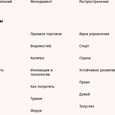
мпаний
Менеджмент
Распространение
ты
Правила торговли
Идеи управления
Ведомости&
Спорт
Капитал
Страна
ть
Инновации и
Устойчивое развити
технологии
Право
Как потратить
Думай
Туризм
Техуспех
Форум