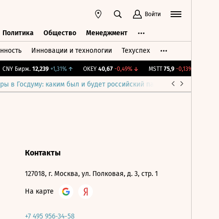
Войти
Политика
Общество
Менеджмент
нность
Инновации и технологии
Техуспех
ть
Политика
Общество
Менеджмент
CNY Бирж.
12,239
+1,31%
↑
OKEY
40,67
-0,49%
↓
MSTT
75,9
-0,13%
↓
IMOE
ры в Госдуму: каким был и будет российский парламент
Война н
Контакты
127018, г. Москва, ул. Полковая, д. 3, стр. 1
На карте
+7 495 956-34-58