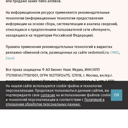
или продаже каких-либо активов.
На информационном ресурсе применяются рекомендательные
технологии (информационные технологии предоставления
информации на основе сбора, систематизации и анализа сведений,
относящихся к предпочтениям пользователей сети «Интернет»,
находящихся на территории Российской Федерации).
Правила применения рекомендательных технологий в виджетах
рекламно-обменной сети, размещенных на сайте vedomosti.ru:
СМИ2
,
24smi
Все права защищены © АО Бизнес Ньюс Медиа, ИНН/КПП
7712108141/771501001, ОГРН 1027739124775, 127018, г. Москва, вн.тер.г.
муниципальный округ Марьина Роща, ул. Полковая, д. 3, стр. 1 1999—
На нашем сайте используются cookie-файлы и технологии
2026
персонализации. Продолжая пользоваться данным сайтом, вы
ОК
подтверждаете свое
согласие
на использование файлов cookie
и технологий персонализации в соответствии с
Политикой в
отношении обработки персональных данных.