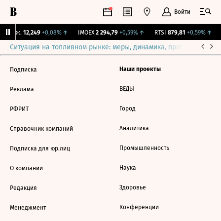
Войти
 Бирж.
12,249
+0,08%
↑
IMOEX
2 294,79
+0,59%
↑
RTSI
879,81
+0,59%
↑
Ситуация на топливном рынке: меры, динамика, прогнозы
Выб
Наши проекты
Подписка
ВЕДЫ
Реклама
Город
РФРИТ
Аналитика
Справочник компаний
Промышленность
Подписка для юр.лиц
Наука
О компании
Здоровье
Редакция
Конференции
Менеджмент