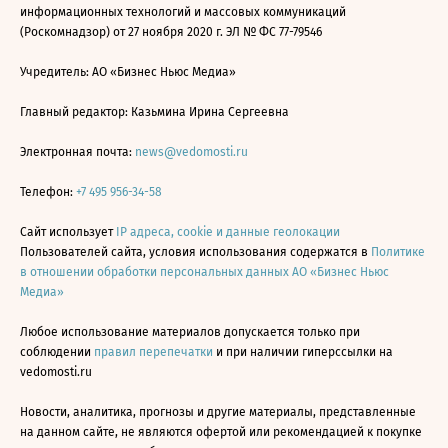
информационных технологий и массовых коммуникаций
(Роскомнадзор) от 27 ноября 2020 г. ЭЛ № ФС 77-79546
Учредитель: АО «Бизнес Ньюс Медиа»
Главный редактор: Казьмина Ирина Сергеевна
Электронная почта:
news@vedomosti.ru
Телефон:
+7 495 956-34-58
Сайт использует
IP адреса, cookie и данные геолокации
Пользователей сайта, условия использования содержатся в
Политике
в отношении обработки персональных данных АО «Бизнес Ньюс
Медиа»
Любое использование материалов допускается только при
соблюдении
правил перепечатки
и при наличии гиперссылки на
vedomosti.ru
Новости, аналитика, прогнозы и другие материалы, представленные
на данном сайте, не являются офертой или рекомендацией к покупке