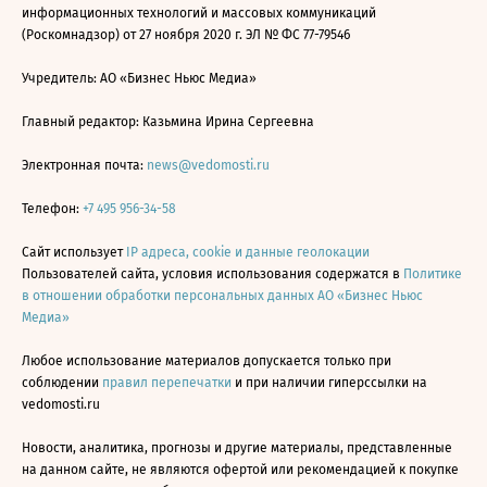
информационных технологий и массовых коммуникаций
(Роскомнадзор) от 27 ноября 2020 г. ЭЛ № ФС 77-79546
Учредитель: АО «Бизнес Ньюс Медиа»
Главный редактор: Казьмина Ирина Сергеевна
Электронная почта:
news@vedomosti.ru
Телефон:
+7 495 956-34-58
Сайт использует
IP адреса, cookie и данные геолокации
Пользователей сайта, условия использования содержатся в
Политике
в отношении обработки персональных данных АО «Бизнес Ньюс
Медиа»
Любое использование материалов допускается только при
соблюдении
правил перепечатки
и при наличии гиперссылки на
vedomosti.ru
Новости, аналитика, прогнозы и другие материалы, представленные
на данном сайте, не являются офертой или рекомендацией к покупке