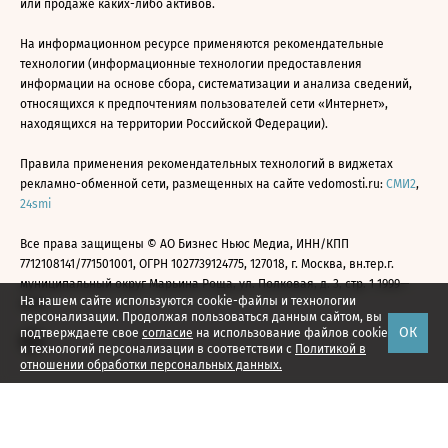
или продаже каких-либо активов.
На информационном ресурсе применяются рекомендательные
технологии (информационные технологии предоставления
информации на основе сбора, систематизации и анализа сведений,
относящихся к предпочтениям пользователей сети «Интернет»,
находящихся на территории Российской Федерации).
Правила применения рекомендательных технологий в виджетах
рекламно-обменной сети, размещенных на сайте vedomosti.ru:
СМИ2
,
24smi
Все права защищены © АО Бизнес Ньюс Медиа, ИНН/КПП
7712108141/771501001, ОГРН 1027739124775, 127018, г. Москва, вн.тер.г.
муниципальный округ Марьина Роща, ул. Полковая, д. 3, стр. 1 1999—
На нашем сайте используются cookie-файлы и технологии
2026
персонализации. Продолжая пользоваться данным сайтом, вы
ОК
подтверждаете свое
согласие
на использование файлов cookie
и технологий персонализации в соответствии с
Политикой в
отношении обработки персональных данных.