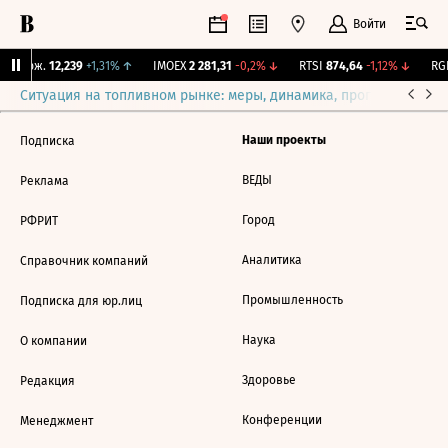
Войти
Y Бирж.
12,239
+1,31%
↑
IMOEX
2 281,31
-0,2%
↓
RTSI
874,64
-1,12%
↓
RGB
Ситуация на топливном рынке: меры, динамика, прогнозы
Выб
Наши проекты
Подписка
ВЕДЫ
Реклама
Город
РФРИТ
Аналитика
Справочник компаний
Промышленность
Подписка для юр.лиц
Наука
О компании
Здоровье
Редакция
Конференции
Менеджмент