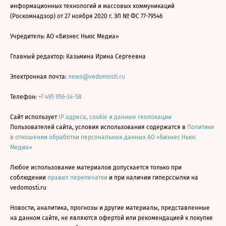
информационных технологий и массовых коммуникаций
(Роскомнадзор) от 27 ноября 2020 г. ЭЛ № ФС 77-79546
Учредитель: АО «Бизнес Ньюс Медиа»
Главный редактор: Казьмина Ирина Сергеевна
Электронная почта:
news@vedomosti.ru
Телефон:
+7 495 956-34-58
Сайт использует
IP адреса, cookie и данные геолокации
Пользователей сайта, условия использования содержатся в
Политике
в отношении обработки персональных данных АО «Бизнес Ньюс
Медиа»
Любое использование материалов допускается только при
соблюдении
правил перепечатки
и при наличии гиперссылки на
vedomosti.ru
Новости, аналитика, прогнозы и другие материалы, представленные
на данном сайте, не являются офертой или рекомендацией к покупке