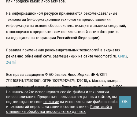
или продаже каких-либо активов.
На информационном ресурсе применяются рекомендательные
технологии (информационные технологии предоставления
информации на основе сбора, систематизации и анализа сведений,
относящихся к предпочтениям пользователей сети «Интернет»,
находящихся на территории Российской Федерации).
Правила применения рекомендательных технологий в виджетах
рекламно-обменной сети, размещенных на сайте vedomosti.ru:
СМИ2
,
24smi
Все права защищены © АО Бизнес Ньюс Медиа, ИНН/КПП
7712108141/771501001, ОГРН 1027739124775, 127018, г. Москва, вн.тер.г.
муниципальный округ Марьина Роща, ул. Полковая, д. 3, стр. 1 1999—
На нашем сайте используются cookie-файлы и технологии
2026
персонализации. Продолжая пользоваться данным сайтом, вы
ОК
подтверждаете свое
согласие
на использование файлов cookie
и технологий персонализации в соответствии с
Политикой в
отношении обработки персональных данных.