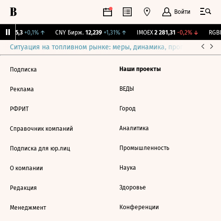
Войти
BI
115,3
+0,1%
↑
CNY Бирж.
12,239
+1,31%
↑
IMOEX
2 281,31
-0,2%
↓
RGBI
Ситуация на топливном рынке: меры, динамика, прогнозы
Выб
Наши проекты
Подписка
ВЕДЫ
Реклама
Город
РФРИТ
Аналитика
Справочник компаний
Промышленность
Подписка для юр.лиц
Наука
О компании
Здоровье
Редакция
Конференции
Менеджмент