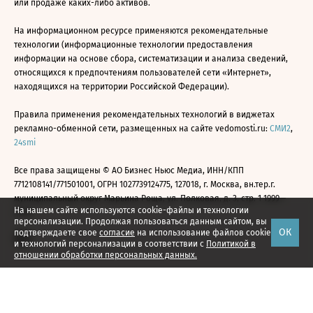
или продаже каких-либо активов.
На информационном ресурсе применяются рекомендательные
технологии (информационные технологии предоставления
информации на основе сбора, систематизации и анализа сведений,
относящихся к предпочтениям пользователей сети «Интернет»,
находящихся на территории Российской Федерации).
Правила применения рекомендательных технологий в виджетах
рекламно-обменной сети, размещенных на сайте vedomosti.ru:
СМИ2
,
24smi
Все права защищены © АО Бизнес Ньюс Медиа, ИНН/КПП
7712108141/771501001, ОГРН 1027739124775, 127018, г. Москва, вн.тер.г.
муниципальный округ Марьина Роща, ул. Полковая, д. 3, стр. 1 1999—
На нашем сайте используются cookie-файлы и технологии
2026
персонализации. Продолжая пользоваться данным сайтом, вы
ОК
подтверждаете свое
согласие
на использование файлов cookie
и технологий персонализации в соответствии с
Политикой в
отношении обработки персональных данных.