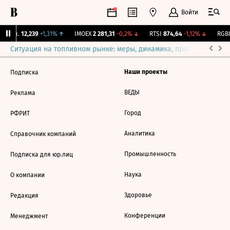
Войти
 Бирж.
12,239
+1,31%
↑
IMOEX
2 281,31
-0,2%
↓
RTSI
874,64
-1,12%
↓
RGBI
Ситуация на топливном рынке: меры, динамика, прогнозы
Выб
Наши проекты
Подписка
ВЕДЫ
Реклама
Город
РФРИТ
Аналитика
Справочник компаний
Промышленность
Подписка для юр.лиц
Наука
О компании
Здоровье
Редакция
Конференции
Менеджмент