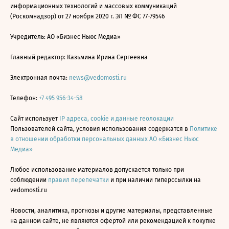
информационных технологий и массовых коммуникаций
(Роскомнадзор) от 27 ноября 2020 г. ЭЛ № ФС 77-79546
Учредитель: АО «Бизнес Ньюс Медиа»
Главный редактор: Казьмина Ирина Сергеевна
Электронная почта:
news@vedomosti.ru
Телефон:
+7 495 956-34-58
Сайт использует
IP адреса, cookie и данные геолокации
Пользователей сайта, условия использования содержатся в
Политике
в отношении обработки персональных данных АО «Бизнес Ньюс
Медиа»
Любое использование материалов допускается только при
соблюдении
правил перепечатки
и при наличии гиперссылки на
vedomosti.ru
Новости, аналитика, прогнозы и другие материалы, представленные
на данном сайте, не являются офертой или рекомендацией к покупке